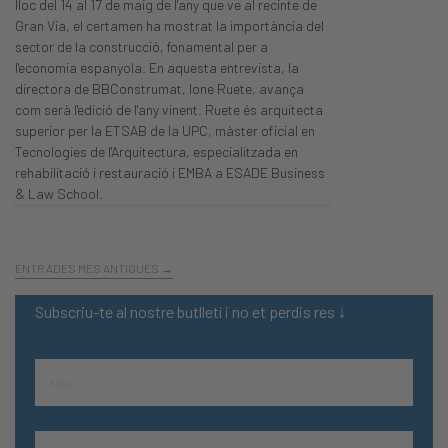
lloc del 14 al 17 de maig de l'any que ve al recinte de
Gran Via, el certamen ha mostrat la importància del
sector de la construcció, fonamental per a
l'economia espanyola. En aquesta entrevista, la
directora de BBConstrumat, Ione Ruete, avança
com serà l'edició de l'any vinent. Ruete és arquitecta
superior per la ETSAB de la UPC, màster oficial en
Tecnologies de l'Arquitectura, especialitzada en
rehabilitació i restauració i EMBA a ESADE Business
& Law School.
ENTRADES MÉS ANTIGUES →
Subscriu-te al nostre butlletí i no et perdis res ↓