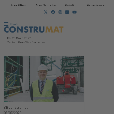
Àrea Client
Àrea Muntador​
Català
#construmat
Menú
18
-
20 MAYO 2027
Recinto Gran Via
-
Barcelona
BBConstrumat
09/03/2020