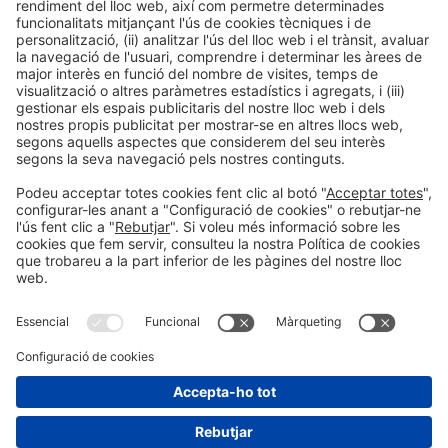
habitatge
Habitatge saludable
Disrupció en habitatge
social
Industrialització i automatització
Innovació en software
Intel·ligència
Tendències
Sostenibilitat
Artificial
Opinió
Salut i benestar
Informació general
Avís legal
#construmat
Política de privacitat
a les xarxes socials
Política de cookies