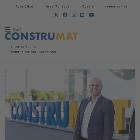
Àrea Client
Àrea Muntador​
Català
#construmat
Menú
18
-
20 MAYO 2027
Recinto Gran Via
-
Barcelona