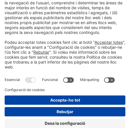
industrialitzada
Construcció sostenible
habitatge
Habitatge saludable
Disrupció en habitatge
social
Industrialització i automatització
Innovació en software
Intel·ligència
Tendències
Sostenibilitat
Artificial
Opinió
Salut i benestar
Informació general
Avís legal
Política de privacitat
#construmat
Política de cookies
a les xarxes socials