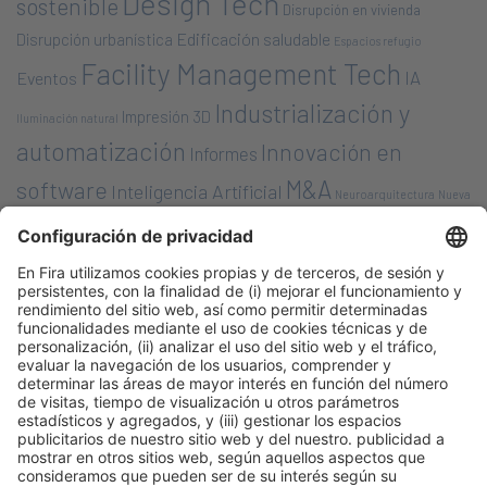
Design Tech
sostenible
Disrupción en vivienda
Edificación saludable
Disrupción urbanística
Espacios refugio
Facility Management Tech
IA
Eventos
Industrialización y
Impresión 3D
Iluminación natural
automatización
Innovación en
Informes
M&A
software
Inteligencia Artificial
Neuroarquitectura
Nueva
Nuevas tecnologías/ soluciones
Bauhaus Europea
Opinión
Premios &
planificación urbana
PropTech
Nombramientos
Robótica en la
Rondas de financiación
Salud y
construcción
Sostenibilidad
Sostenibilidad ambiental
bienestar
Tendencias
Startups innovadoras
Vivienda
Vivienda Social
saludable