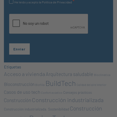
*
He leído y acepto la Política de Privacidad
Etiquetas
Acceso a vivienda
Arquitectura saludable
Bioclimática
BuildTech
Bioconstrucción
Biofilia
Calidad del aire interior
Casos de uso tech
Consejos prácticos
Confort acústico
Construcción industrializada
Construcción
Construcción
Construcción industrializada. Sostenibilidad