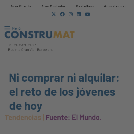
Área Cliente
Área Montador
Castellano
#construmat
Menú
18
-
20 MAYO 2027
Recinto Gran Via
-
Barcelona
Ni comprar ni alquilar:
el reto de los jóvenes
de hoy
Tendencias |
Fuente:
El Mundo.