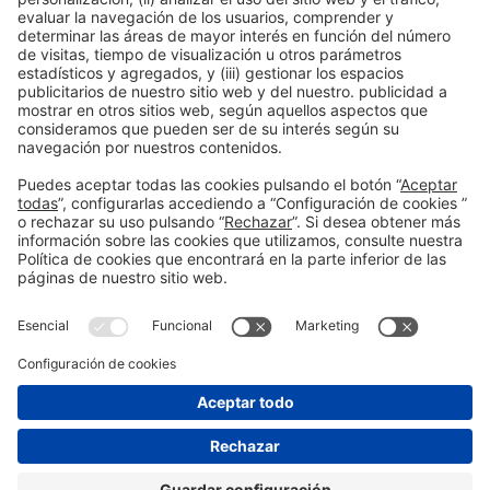
Salud y
construcción
Sostenibilidad
Sostenibilidad ambiental
bienestar
Tendencias
Startups innovadoras
Vivienda
Vivienda Social
saludable
Información general
Aviso legal
Política de privacidad
#construmat
Política de cookies
en las redes
sociales