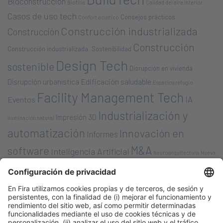
Bioconstrucción
Biofilia
Calidad del aire interior
Casos de uso tech
Consejos prácticos
Confort acústico
Construcción industrializada
Construcción
Construcción
Construcción industrializada. Sostenibilidad
Design Tech
sostenible
Disrupción en vivienda
Edificación saludable
Disrupción urbanística
Espacios refugio
Facility Management Tech
IA
Eventos
Industrialización y
Impresión 3D
Iluminación natural
automatización
Innovación en
Informes
M&A
software
Inteligencia Artificial
Neuroarquitectura
Nueva
Nuevas tecnologías/ soluciones
Bauhaus Europea
Opinión
Premios &
planificación urbana
PropTech
Nombramientos
Robótica en la
Rondas de financiación