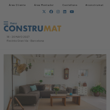
Área Cliente
Área Montador
Castellano
#construmat
Menú
18
-
20 MAYO 2027
Recinto Gran Via
-
Barcelona