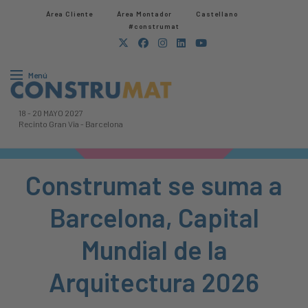
Área Cliente
Área Montador
Castellano
#construmat
Menú
18
-
20 MAYO 2027
Recinto Gran Via
-
Barcelona
Construmat se suma a
Barcelona, Capital
Mundial de la
Arquitectura 2026