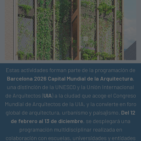
Estas actividades forman parte de la programación de
Barcelona 2026 Capital Mundial de la Arquitectura
,
una distinción de la UNESCO y la Unión Internacional
de Arquitectos (
UIA
) a la ciudad que acoge el Congreso
Mundial de Arquitectos de la UIA, y la convierte en foro
global de arquitectura, urbanismo y paisajismo.
Del 12
de febrero al 13 de diciembre
, se desplegará una
programación multidisciplinar realizada en
colaboración con escuelas, universidades y entidades