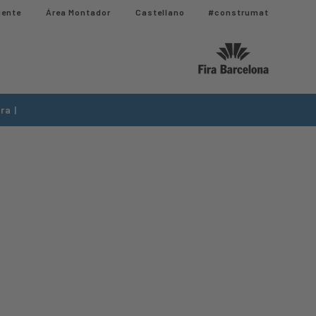
iente
Área Montador
Castellano
#construmat
ra |