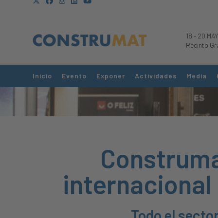
18
-
20 MAY
Recinto Gr
Inicio
Evento
Exponer
Actividades
Media
Construmat
internacional
Todo el secto