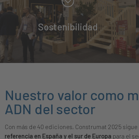
Abrazamos la sostenibilidad en todas sus dimensiones:
desde el uso de materiales ecoeficientes hasta soluciones
innovadoras para reducir el impacto ambiental. Apostamos
Sostenibilidad
por la proximidad, la accesibilidad y la eficiencia, ofreciendo
un espacio donde se presentan alternativas concretas para
una construcción más sostenible y responsable.
Nuestro valor como ma
ADN del sector
Con más de 40 ediciones, Construmat 2025 sigue 
referencia en España y el sur de Europa
para el se