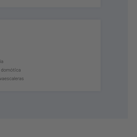
ía
y domótica
lvaescaleras