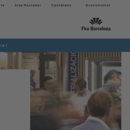
nte
Área Montador
Castellano
#construmat
ra |