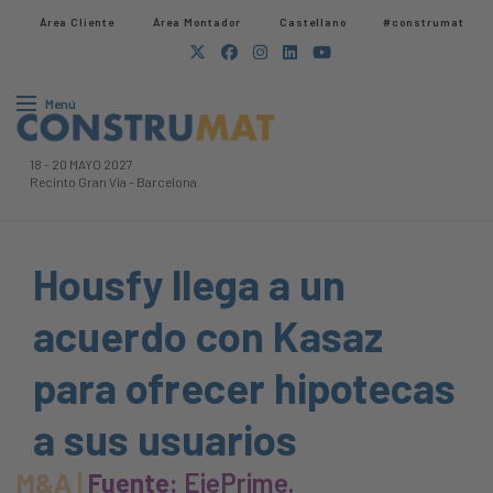
Área Cliente
Área Montador
Castellano
#construmat
Menú
18
-
20 MAYO 2027
Recinto Gran Via
-
Barcelona
Housfy llega a un
acuerdo con Kasaz
para ofrecer hipotecas
a sus usuarios
M&A |
Fuente:
EjePrime.