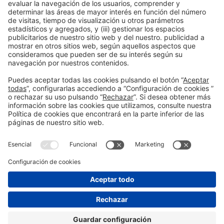
Salud y
construcción
Sostenibilidad
Sostenibilidad ambiental
bienestar
Tendencias
Startups innovadoras
Vivienda
Vivienda Social
saludable
Información general
Aviso legal
Política de privacidad
#construmat
Política de cookies
en las redes
sociales