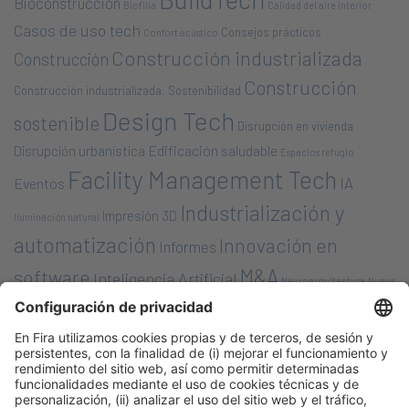
Bioconstrucción
Biofilia
Calidad del aire interior
Casos de uso tech
Consejos prácticos
Confort acústico
Construcción industrializada
Construcción
Construcción
Construcción industrializada. Sostenibilidad
Design Tech
sostenible
Disrupción en vivienda
Edificación saludable
Disrupción urbanística
Espacios refugio
Facility Management Tech
IA
Eventos
Industrialización y
Impresión 3D
Iluminación natural
automatización
Innovación en
Informes
M&A
software
Inteligencia Artificial
Neuroarquitectura
Nueva
Nuevas tecnologías/ soluciones
Bauhaus Europea
Opinión
Premios &
planificación urbana
PropTech
Nombramientos
Robótica en la
Rondas de financiación