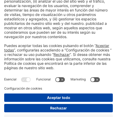
Rondas de financiación
Salud y
construcción
Sostenibilidad
Sostenibilidad ambiental
bienestar
Tendencias
Startups innovadoras
Vivienda
Vivienda Social
saludable
Información general
Aviso legal
Política de privacidad
#construmat
Política de cookies
en las redes
sociales