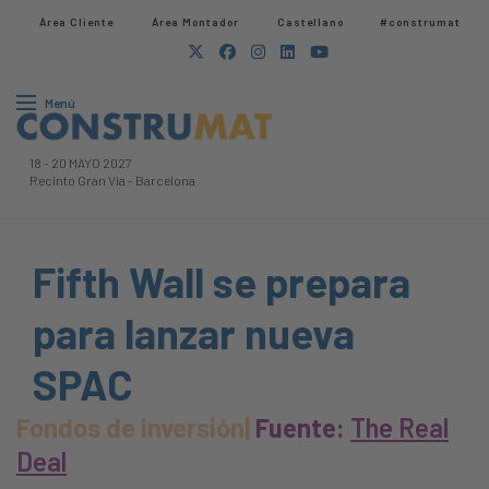
Área Cliente
Área Montador
Castellano
#construmat
Menú
18
-
20 MAYO 2027
Recinto Gran Via
-
Barcelona
Fifth Wall se prepara
para lanzar nueva
SPAC
Fondos de inversión|
Fuente:
The Real
Deal