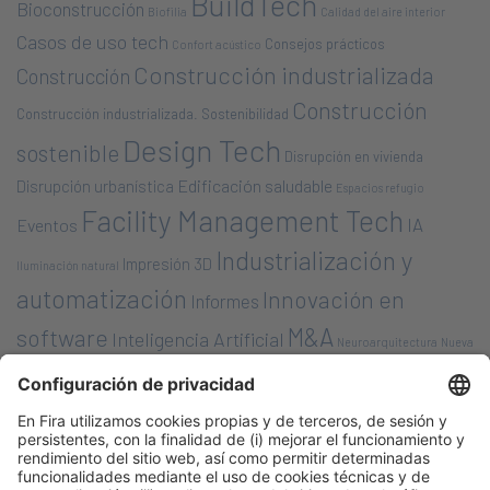
BuildTech
Bioconstrucción
Biofilia
Calidad del aire interior
Casos de uso tech
Consejos prácticos
Confort acústico
Construcción industrializada
Construcción
Construcción
Construcción industrializada. Sostenibilidad
Design Tech
sostenible
Disrupción en vivienda
Edificación saludable
Disrupción urbanística
Espacios refugio
Facility Management Tech
IA
Eventos
Industrialización y
Impresión 3D
Iluminación natural
automatización
Innovación en
Informes
M&A
software
Inteligencia Artificial
Neuroarquitectura
Nueva
Nuevas tecnologías/ soluciones
Bauhaus Europea
Opinión
Premios &
planificación urbana
PropTech
Nombramientos
Robótica en la