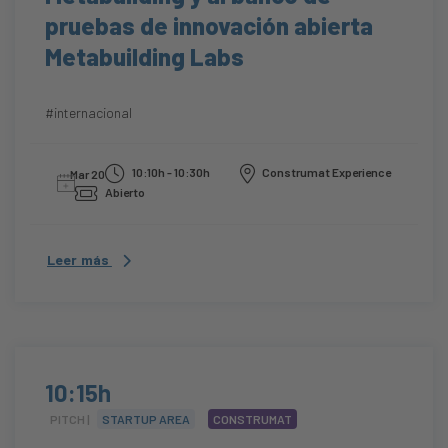
pruebas de innovación abierta
Metabuilding Labs
#internacional
10:10h - 10:30h
Construmat Experience
Mar 20
Abierto
Leer más
10:15h
PITCH |
STARTUP AREA
CONSTRUMAT