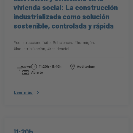
vivienda social: La construcción
industrializada como solución
sostenible, controlada y rápida
#construccionoffsite
,
#eficiencia
,
#hormigón
,
#Industrialización
,
#residencial
11:20h - 11:40h
Auditorium
Mar 20
Abierto
Leer más
11:20h