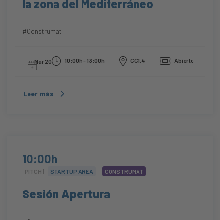
la zona del Mediterráneo
#Construmat
10:00h - 13:00h
CC1.4
Abierto
Mar 20
Leer más
10:00h
PITCH |
STARTUP AREA
CONSTRUMAT
Sesión Apertura