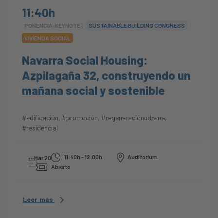
11:40h
PONENCIA-KEYNOTE |
SUSTAINABLE BUILDING CONGRESS
VIVIENDA SOCIAL
Navarra Social Housing:
Azpilagaña 32, construyendo un
mañana social y sostenible
#edificación
,
#promoción
,
#regeneraciónurbana
,
#residencial
11:40h - 12:00h
Auditorium
Mar 20
Abierto
Leer más