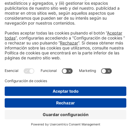
SFJ6 102 Viviendas sociales en
Madrid (Primer Premio COAM
2024)
#edificación
,
#promoción
,
#regeneraciónurbana
,
#residencial
12:20h - 12:40h
Auditorium
Mar 20
Abierto
Leer más
12:30h