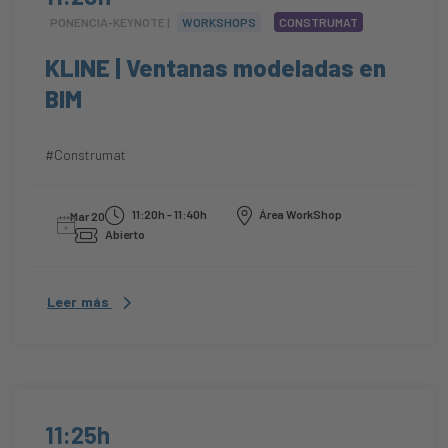
PONENCIA-KEYNOTE |
WORKSHOPS
CONSTRUMAT
KLINE | Ventanas modeladas en
BIM
#Construmat
11:20h - 11:40h
Área WorkShop
Mar 20
Abierto
Leer más
11:25h