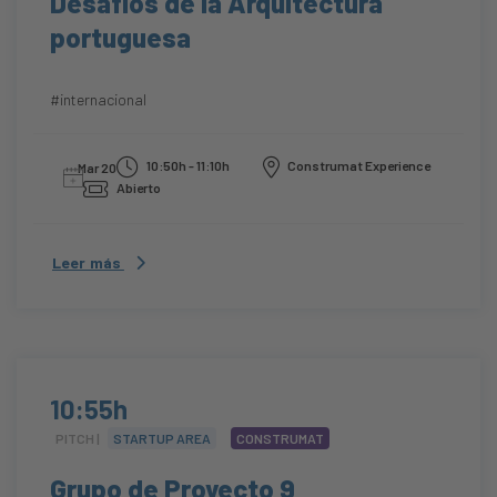
Desafíos de la Arquitectura
portuguesa
#internacional
10:50h - 11:10h
Construmat Experience
Mar 20
Abierto
Leer más
10:55h
PITCH |
STARTUP AREA
CONSTRUMAT
Grupo de Proyecto 9