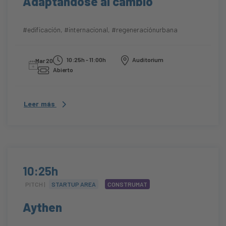
Adaptándose al cambio
#edificación
,
#internacional
,
#regeneraciónurbana
10:25h - 11:00h
Auditorium
Mar 20
Abierto
Leer más
10:25h
PITCH |
STARTUP AREA
CONSTRUMAT
Aythen