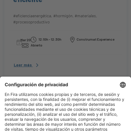
#eficienciaenergética
,
#hormigón
,
#materiales
,
#procesoproductivo
12:10h - 12:30h
Construmat Experience
Mar 20
Abierto
Leer más
12:20h
PONENCIA-KEYNOTE |
SUSTAINABLE BUILDING CONGRESS
VIVIENDA SOCIAL