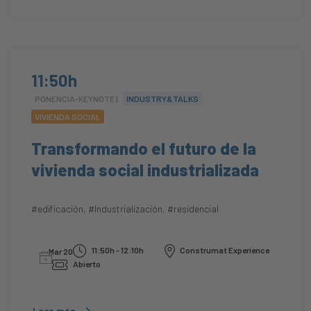
11:50h
PONENCIA-KEYNOTE |
INDUSTRY&TALKS
VIVIENDA SOCIAL
Transformando el futuro de la
vivienda social industrializada
#edificación
,
#Industrialización
,
#residencial
11:50h - 12:10h
Construmat Experience
Mar 20
Abierto
Leer más