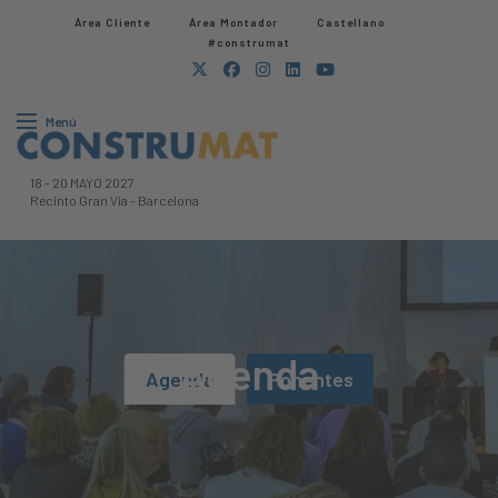
Área Cliente
Área Montador
Castellano
#construmat
Menú
18
-
20 MAYO 2027
Recinto Gran Via
-
Barcelona
Agenda
Agenda
Ponentes