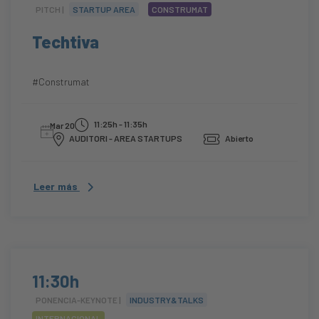
PITCH |
STARTUP AREA
CONSTRUMAT
Techtiva
#Construmat
11:25h - 11:35h
Mar 20
AUDITORI - AREA STARTUPS
Abierto
Leer más
11:30h
PONENCIA-KEYNOTE |
INDUSTRY&TALKS
INTERNACIONAL