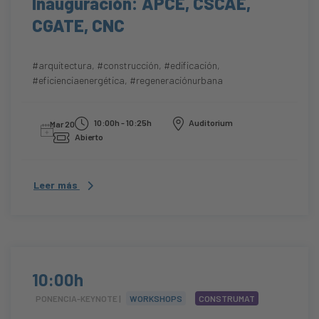
Inauguración: APCE, CSCAE,
CGATE, CNC
#arquitectura
,
#construcción
,
#edificación
,
#eficienciaenergética
,
#regeneraciónurbana
10:00h - 10:25h
Auditorium
Mar 20
Abierto
Leer más
10:00h
PONENCIA-KEYNOTE |
WORKSHOPS
CONSTRUMAT