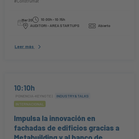
#Construmat
10:00h - 10:15h
Mar 20
AUDITORI - AREA STARTUPS
Abierto
Leer más
10:10h
PONENCIA-KEYNOTE |
INDUSTRY&TALKS
INTERNACIONAL
Impulsa la innovación en
fachadas de edificios gracias a
Metabuilding y al banco de