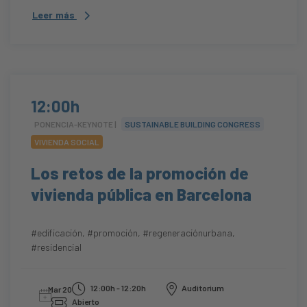
Leer más
12:00h
PONENCIA-KEYNOTE |
SUSTAINABLE BUILDING CONGRESS
VIVIENDA SOCIAL
Los retos de la promoción de
vivienda pública en Barcelona
#edificación
,
#promoción
,
#regeneraciónurbana
,
#residencial
12:00h - 12:20h
Auditorium
Mar 20
Abierto