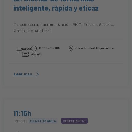
inteligente, rápida y eficaz
#arquitectura
,
#automatización
,
#BIM
,
#datos
,
#diseño
,
#InteligenciaArtificial
11:10h - 11:30h
Construmat Experience
Mar 20
Abierto
Leer más
11:15h
PITCH |
STARTUP AREA
CONSTRUMAT