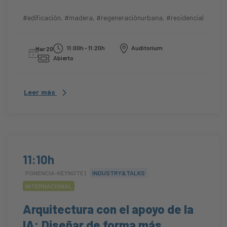
#edificación
,
#madera
,
#regeneraciónurbana
,
#residencial
11:00h - 11:20h
Auditorium
Mar 20
Abierto
Leer más
11:10h
PONENCIA-KEYNOTE |
INDUSTRY&TALKS
INTERNACIONAL
Arquitectura con el apoyo de la
IA: Diseñar de forma más