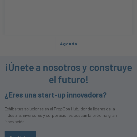
Paco Gómez Escofet
Hub Leader, Barcelona Contech Hub
Co-Founder, The Building Squad Ventures
Profesor del Máster BIM de la UPC de Barcelona
Economista y PDG - IESE
Agenda
¡Únete a nosotros y construye
el futuro!
¿Eres una start-up innovadora?
Exhibe tus soluciones en el PropCon Hub, donde líderes de la
industria, inversores y corporaciones buscan la próxima gran
innovación.