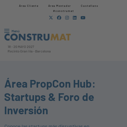
Área Cliente
Área Montador
Castellano
#construmat
Menú
18
-
20 MAYO 2027
Recinto Gran Via
-
Barcelona
Área PropCon Hub:
Startups & Foro de
Inversión
Conoce las startups más disruptivas en