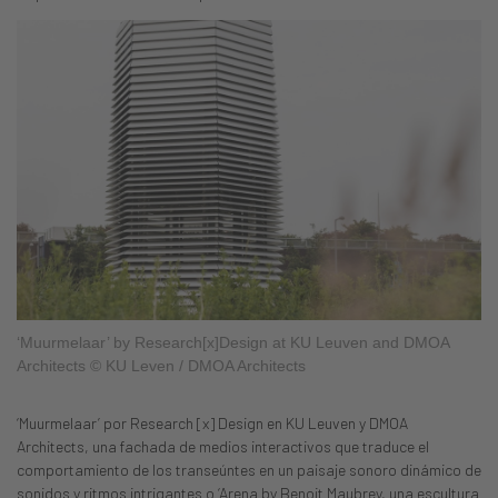
‘Muurmelaar’ by Research[x]Design at KU Leuven and DMOA
Architects © KU Leven / DMOA Architects
‘Muurmelaar’ por Research [x] Design en KU Leuven y DMOA
Architects, una fachada de medios interactivos que traduce el
comportamiento de los transeúntes en un paisaje sonoro dinámico de
sonidos y ritmos intrigantes o ‘Arena by Benoit Maubrey, una escultura