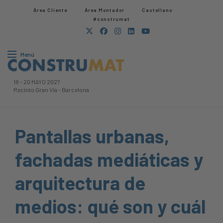
Área Cliente
Área Montador
Castellano
#construmat
Menú
18
-
20 MAYO 2027
Recinto Gran Via
-
Barcelona
Pantallas urbanas,
fachadas mediáticas y
arquitectura de
medios: qué son y cuál