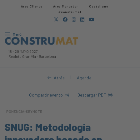
Área Cliente
Área Montador
Castellano
#construmat
Menú
18
-
20 MAYO 2027
Recinto Gran Via
-
Barcelona
|
Atrás
Agenda
Compartir evento
Descargar PDF
PONENCIA-KEYNOTE
SNUG: Metodología
innovadora basada en