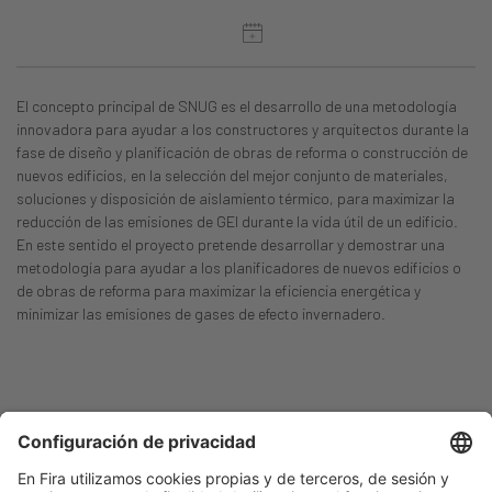
El concepto principal de SNUG es el desarrollo de una metodología
innovadora para ayudar a los constructores y arquitectos durante la
fase de diseño y planificación de obras de reforma o construcción de
nuevos edificios, en la selección del mejor conjunto de materiales,
soluciones y disposición de aislamiento térmico, para maximizar la
reducción de las emisiones de GEI durante la vida útil de un edificio.
En este sentido el proyecto pretende desarrollar y demostrar una
metodología para ayudar a los planificadores de nuevos edificios o
de obras de reforma para maximizar la eficiencia energética y
minimizar las emisiones de gases de efecto invernadero.
Ponentes