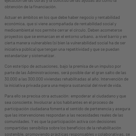
ejecución de las obras y la solicitud de las ayudas así como la
obtención de la financiación.
Actuar en ámbitos en los que debe haber negocio y rentabilidad
económica, que si viene acompañada de rentabilidad social y
medioambiental nos permite cerrar el círculo. Deben acometerse
proyectos que se enmarcan en el entorno urbano, a nivel barrio y en
cierta manera vulnerables (si bien la vulnerabilidad social ha de ser
iniciativa pública) que tengan una repetitividad y que se puedan
estandarizar y sistematizar.
Con este tipo de actuaciones, bajo la premisa de un impulso por
parte de las Administraciones, será posible dar el gran salto de las
30.000 a las 300.000 viviendas rehabilitadas al año. Intervención de
la iniciativa privada para una mejora sustancial del nivel de vida.
Para ello se precisa otra actuación: empoderar al ciudadano y que
sea consciente. Involucrar a los habitantes en el proceso de
participación ciudadana fomenta el sentido de pertenencia y asegura
que las intervenciones respondan a las necesidades reales de las
comunidades. Y es que la participación activa con decisiones
compartidas sensibiliza sobre los beneficios de la rehabilitación
sostenible, promoviendo prácticas responsables y colaborativas, se