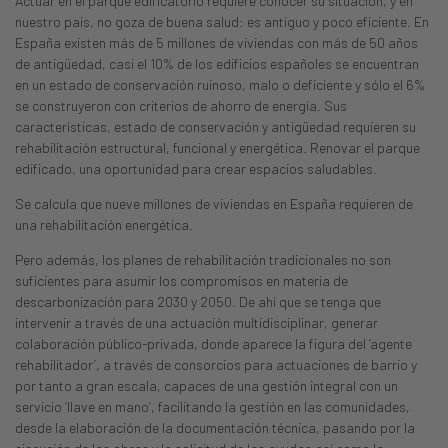
Actuar en el parque edificatorio requiere conocer su situación, y en
nuestro país, no goza de buena salud: es antiguo y poco eficiente. En
España existen más de 5 millones de viviendas con más de 50 años
de antigüedad, casi el 10% de los edificios españoles se encuentran
en un estado de conservación ruinoso, malo o deficiente y sólo el 6%
se construyeron con criterios de ahorro de energía. Sus
características, estado de conservación y antigüedad requieren su
rehabilitación estructural, funcional y energética. Renovar el parque
edificado, una oportunidad para crear espacios saludables.
Se calcula que nueve millones de viviendas en España requieren de
una rehabilitación energética.
Pero además, los planes de rehabilitación tradicionales no son
suficientes para asumir los compromisos en materia de
descarbonización para 2030 y 2050. De ahí que se tenga que
intervenir a través de una actuación multidisciplinar, generar
colaboración público-privada, donde aparece la figura del ‘agente
rehabilitador’, a través de consorcios para actuaciones de barrio y
por tanto a gran escala, capaces de una gestión integral con un
servicio ‘llave en mano’, facilitando la gestión en las comunidades,
desde la elaboración de la documentación técnica, pasando por la