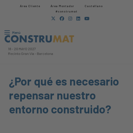
Área Cliente
Área Montador
Castellano
#construmat
Menú
18
-
20 MAYO 2027
Recinto Gran Via
-
Barcelona
¿Por qué es necesario
repensar nuestro
entorno construido?