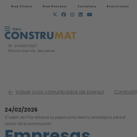
Área Cliente
Área Montador
Castellano
#construmat
Menú
18
-
20 MAYO 2027
Recinto Gran Via
-
Barcelona
Volver a los comunicados de prensa
Compartir
24/02/2026
El salón de Fira refuerza su papel como evento estratégico para el
sector de la construcción
Empresas