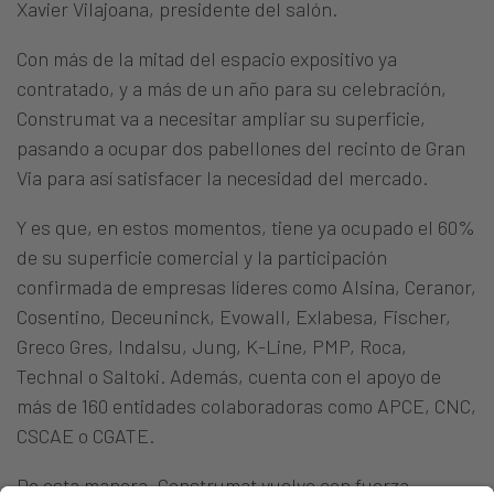
Xavier Vilajoana, presidente del salón.
Con más de la mitad del espacio expositivo ya
contratado, y a más de un año para su celebración,
Construmat va a necesitar ampliar su superficie,
pasando a ocupar dos pabellones del recinto de Gran
Via para así satisfacer la necesidad del mercado.
Y es que, en estos momentos, tiene ya ocupado el 60%
de su superficie comercial y la participación
confirmada de empresas líderes como Alsina, Ceranor,
Cosentino, Deceuninck, Evowall, Exlabesa, Fischer,
Greco Gres, Indalsu, Jung, K-Line, PMP, Roca,
Technal o Saltoki. Además, cuenta con el apoyo de
más de 160 entidades colaboradoras como APCE, CNC,
CSCAE o CGATE.
De esta manera, Construmat vuelve con fuerza,