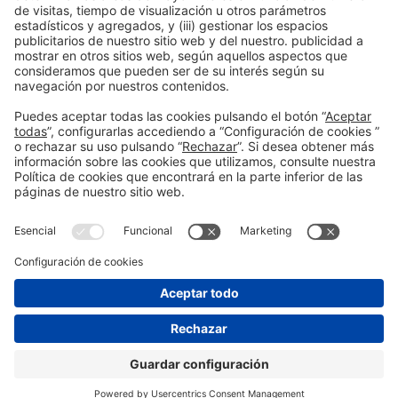
Albert Sas Gimeno
932332378
asas@firabarcelona.com
Información general
Aviso legal
Política de privacidad
#construmat
Política de cookies
en las redes
sociales
© 2026 Fira de Barcelona