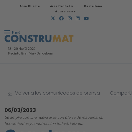
Área Cliente
Área Montador
Castellano
#construmat
Menú
18
-
20 MAYO 2027
Recinto Gran Via
-
Barcelona
Volver a los comunicados de prensa
Compartir
06/03/2023
Se amplía con una nueva área con oferta de maquinaria,
herramientas y construcción industrializada