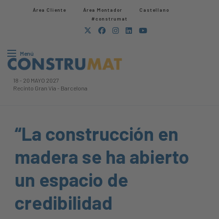
Área Cliente
Área Montador
Castellano
#construmat
Menú
18
-
20 MAYO 2027
Recinto Gran Via
-
Barcelona
“La construcción en
madera se ha abierto
un espacio de
credibilidad