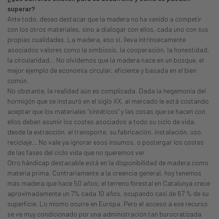
superar?
Ante todo, deseo destacar que la madera no ha venido a competir
con los otros materiales, sino a dialogar con ellos, cada uno con sus
propias cualidades. La madera, eso sí, lleva intrínsecamente
asociados valores como la simbiosis, la cooperación, la honestidad,
la circularidad… No olvidemos que la madera nace en un bosque, el
mejor ejemplo de economía circular, eficiente y basada en el bien
común.
No obstante, la realidad aún es complicada. Dada la hegemonía del
hormigón que se instauró en el siglo XX, al mercado le está costando
aceptar que los materiales “sintéticos” y las cosas que se hacen con
ellos deben asumir los costes asociados a todo su ciclo de vida,
desde la extracción, el transporte, su fabricación, instalación, uso,
reciclaje… No vale ya ignorar esos insumos, o postergar los costes
de las fases del ciclo vida que no queremos ver.
Otro hándicap destacable está en la disponibilidad de madera como
materia prima. Contrariamente a la creencia general, hoy tenemos
más madera que hace 50 años; el terreno forestal en Catalunya crece
aproximadamente un 7% cada 10 años, ocupando casi de 67 % de su
superficie. Lo mismo ocurre en Europa. Pero el acceso a ese recurso
se ve muy condicionado por una administración tan burocratizada