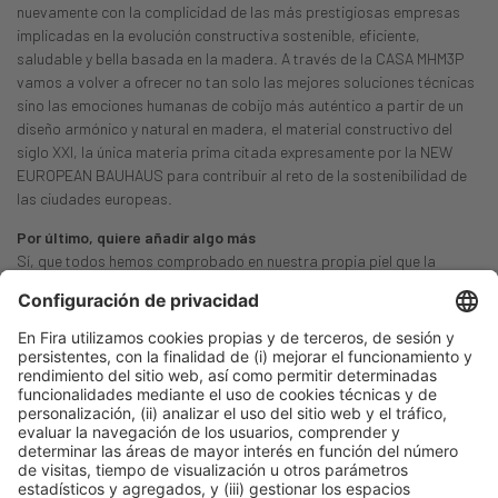
nuevamente con la complicidad de las más prestigiosas empresas
implicadas en la evolución constructiva sostenible, eficiente,
saludable y bella basada en la madera. A través de la CASA MHM3P
vamos a volver a ofrecer no tan solo las mejores soluciones técnicas
sino las emociones humanas de cobijo más auténtico a partir de un
diseño armónico y natural en madera, el material constructivo del
siglo XXI, la única materia prima citada expresamente por la NEW
EUROPEAN BAUHAUS para contribuir al reto de la sostenibilidad de
las ciudades europeas.
Por último, quiere añadir algo más
Sí, que todos hemos comprobado en nuestra propia piel que la
madera es el único material que pide en silencio ser acariciado de
manera espontánea y natural por nuestra mano. Por algo será…
Publicación anterior
Sandra Bestraten (COAC): Accesibilidad como reto del