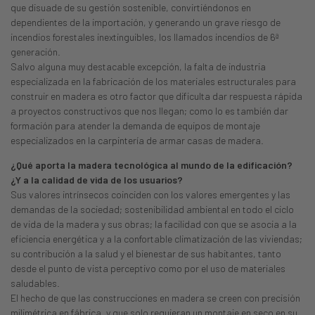
que disuade de su gestión sostenible, convirtiéndonos en
dependientes de la importación, y generando un grave riesgo de
incendios forestales inextinguibles, los llamados incendios de 6ª
generación.
Salvo alguna muy destacable excepción, la falta de industria
especializada en la fabricación de los materiales estructurales para
construir en madera es otro factor que dificulta dar respuesta rápida
a proyectos constructivos que nos llegan; como lo es también dar
formación para atender la demanda de equipos de montaje
especializados en la carpintería de armar casas de madera.
¿Qué aporta la madera tecnológica al mundo de la edificación?
¿Y a la calidad de vida de los usuarios?
Sus valores intrínsecos coinciden con los valores emergentes y las
demandas de la sociedad; sostenibilidad ambiental en todo el ciclo
de vida de la madera y sus obras; la facilidad con que se asocia a la
eficiencia energética y a la confortable climatización de las viviendas;
su contribución a la salud y el bienestar de sus habitantes, tanto
desde el punto de vista perceptivo como por el uso de materiales
saludables.
El hecho de que las construcciones en madera se creen con precisión
milimétrica en fábrica, y que solo requieran un montaje en seco en su