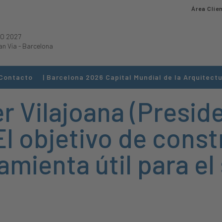
Área Clie
O 2027
an Via
-
Barcelona
Contacto
| Barcelona 2026 Capital Mundial de la Arquitectu
er Vilajoana (Presid
l objetivo de const
amienta útil para el