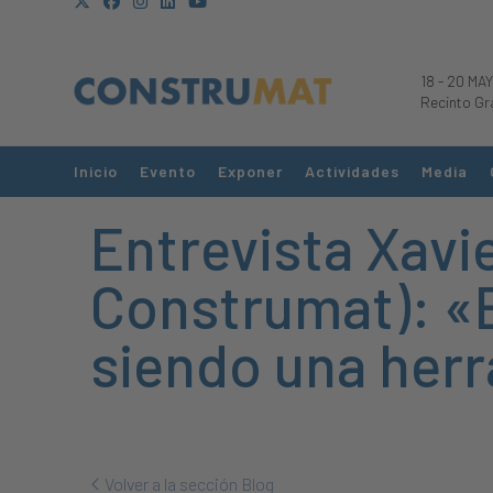
18
-
20 MAY
Recinto Gr
Inicio
Evento
Exponer
Actividades
Media
Entrevista Xavi
Construmat): «E
siendo una herr
Volver a la sección Blog