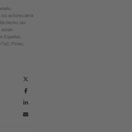
asado.
 los actores de la
 De hecho, las
, están
en España),
ITeC, Pimec,