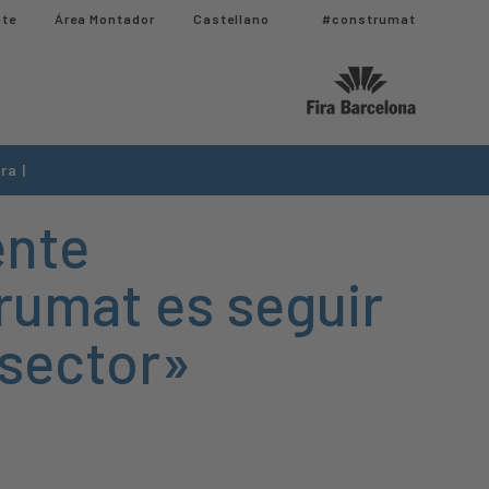
nte
Área Montador
Castellano
#construmat
ra |
ente
rumat es seguir
 sector»