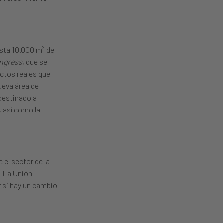
asta 10.000 m² de
ongress
, que se
ectos reales que
ueva área de
 destinado a
, así como la
 el sector de la
. La Unión
 si hay un cambio