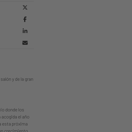
salón y de la gran
cio donde los
 acogida el año
a esta próxima
 un crecimiento