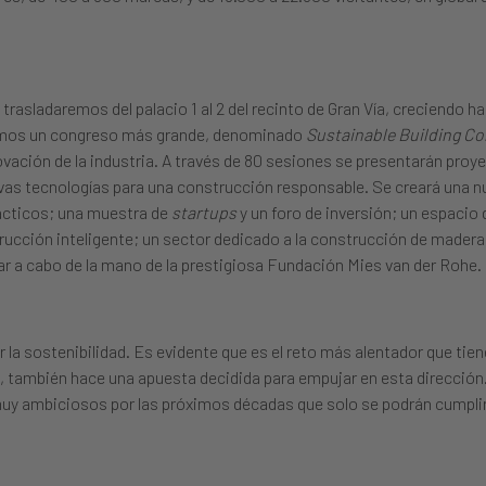
trasladaremos del palacio 1 al 2 del recinto de Gran Vía, creciendo h
aremos un congreso más grande, denominado
Sustainable Building C
ovación de la industria. A través de 80 sesiones se presentarán proy
vas tecnologías para una construcción responsable. Se creará una n
rácticos; una muestra de
startups
y un foro de inversión; un espacio
rucción inteligente; un sector dedicado a la construcción de madera
ar a cabo de la mano de la prestigiosa Fundación Mies van der Rohe.
 la sostenibilidad. Es evidente que es el reto más alentador que tiene
o, también hace una apuesta decidida para empujar en esta dirección
uy ambiciosos por las próximos décadas que solo se podrán cumplir