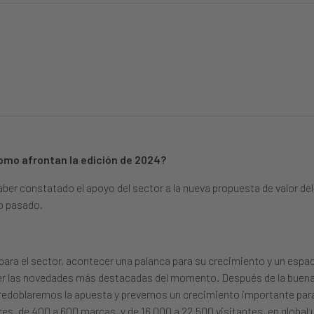
omo afrontan la edición de 2024?
er constatado el apoyo del sector a la nueva propuesta de valor del 
ño pasado.
l para el sector, acontecer una palanca para su crecimiento y un espa
cer las novedades más destacadas del momento. Después de la buena
o redoblaremos la apuesta y prevemos un crecimiento importante par
s, de 400 a 600 marcas, y de 16.000 a 22.500 visitantes, en global