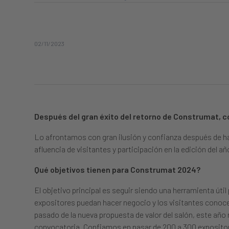
02/11/2023
Después del gran éxito del retorno de Construmat, c
Lo afrontamos con gran ilusión y confianza después de hab
afluencia de visitantes y participación en la edición del a
Qué objetivos tienen para Construmat 2024?
El objetivo principal es seguir siendo una herramienta úti
expositores puedan hacer negocio y los visitantes cono
pasado de la nueva propuesta de valor del salón, este añ
convocatoria. Confiamos en pasar de 200 a 300 expositore