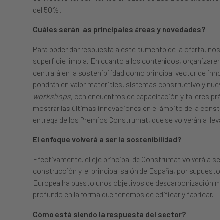
del 50%.
Cuáles serán las principales áreas y novedades?
Para poder dar respuesta a este aumento de la oferta, nos 
superficie limpia. En cuanto a los contenidos, organiz
centrará en la sostenibilidad como principal vector de inn
pondrán en valor materiales, sistemas constructivo y nue
workshops
, con encuentros de capacitación y talleres p
mostrar las últimas innovaciones en el ámbito de la const
entrega de los Premios Construmat, que se volverán a llev
El enfoque volverá a ser la sostenibilidad?
Efectivamente, el eje principal de Construmat volverá a ser
construcción y, el principal salón de España, por supuest
Europea ha puesto unos objetivos de descarbonización m
profundo en la forma que tenemos de edificar y fabricar.
Cómo está siendo la respuesta del sector?