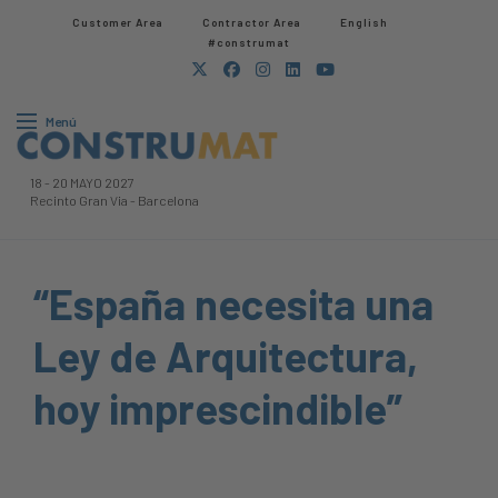
Customer Area
Contractor Area​
English
#construmat
Menú
18
-
20 MAYO 2027
Recinto Gran Via
-
Barcelona
“España necesita una
Ley de Arquitectura,
hoy imprescindible”