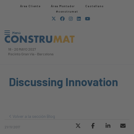
Área Cliente
Área Montador
Castellano
#construmat
Menú
18
-
20 MAYO 2027
Recinto Gran Via
-
Barcelona
Discussing Innovation
Volver a la sección Blog
21/11/2017