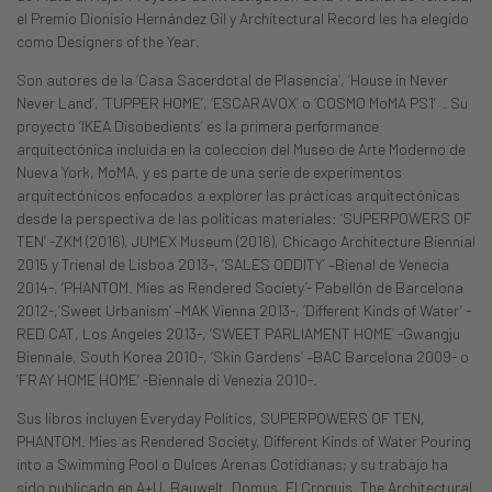
el Premio Dionisio Hernández Gil y Architectural Record les ha elegido
como Designers of the Year.
Son autores de la ‘Casa Sacerdotal de Plasencia’, ‘House in Never
Never Land’, ‘TUPPER HOME’, ‘ESCARAVOX’ o ‘COSMO MoMA PS1′. Su
proyecto ‘IKEA Disobedients’ es la primera performance
arquitectónica incluída en la coleccion del Museo de Arte Moderno de
Nueva York, MoMA, y es parte de una serie de experimentos
arquitectónicos enfocados a explorer las prácticas arquitectónicas
desde la perspectiva de las politicas materiales: ‘SUPERPOWERS OF
TEN’ -ZKM (2016), JUMEX Museum (2016), Chicago Architecture Biennial
2015 y Trienal de Lisboa 2013-, ‘SALES ODDITY’ –Bienal de Venecia
2014-, ‘PHANTOM. Mies as Rendered Society’- Pabellón de Barcelona
2012-,‘Sweet Urbanism’ –MAK Vienna 2013-, ‘Different Kinds of Water’ -
RED CAT, Los Angeles 2013-, ‘SWEET PARLIAMENT HOME’ -Gwangju
Biennale, South Korea 2010-, ‘Skin Gardens’ –BAC Barcelona 2009- o
‘FRAY HOME HOME’ -Biennale di Venezia 2010-.
Sus libros incluyen Everyday Politics, SUPERPOWERS OF TEN,
PHANTOM. Mies as Rendered Society, Different Kinds of Water Pouring
into a Swimming Pool o Dulces Arenas Cotidianas; y su trabajo ha
sido publicado en A+U, Bauwelt, Domus, El Croquis, The Architectural