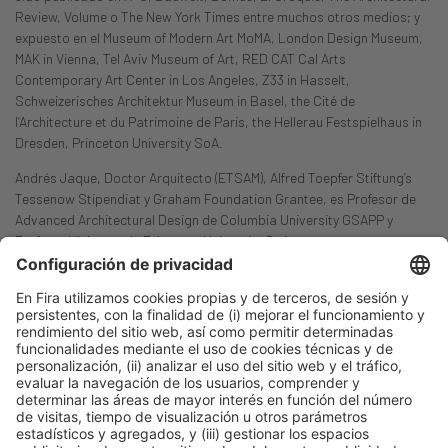
Review, Volume o The New York Times entre muchos otros medios; y
expuesto en el Museum of Modern Art MoMA, London Design Museum,
MAK in Vienna, Tel Aviv Museum of Art, RED CAT Cal Arts
Contemporary Art Center in Los Angeles, Z33 in Hasselt,
Schweizerisches Architektur Museum in Basel, the Cité de
l’Architecture et du Patrimoine de Paris, the Hellerau Festspielhaus in
Dresden, Princeton University SoA.
Andrés Jaque, Doctor Arquitecto (ETSAM), Alfred Toepfer Stiftung’s
Tessenow Stipendiat y Graham Foundation Grantee, es Profesor de
Advanced Architectural Design de Columbia University GSAPP y
Profesor Visitante de Princeton University SoA.
Publicación anterior
«La buena arquitectura es sobre todo una experiencia
enriquecedora que se mueve más allá de la tensión de los
elementos estructurales implicados»