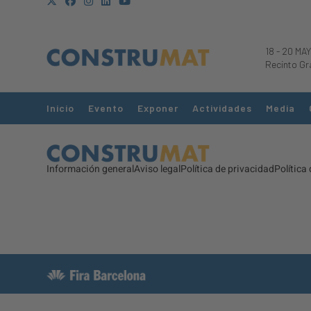
18
-
20 MAY
Recinto Gr
Inicio
Evento
Exponer
Actividades
Media
Información general
Aviso legal
Política de privacidad
Política