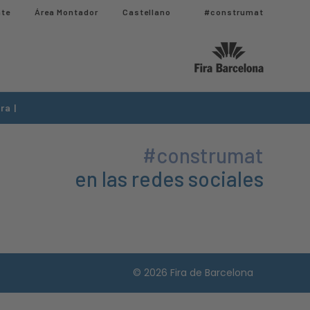
nte
Área Montador
Castellano
#construmat
ra |
#construmat
en las redes sociales
© 2026 Fira de Barcelona