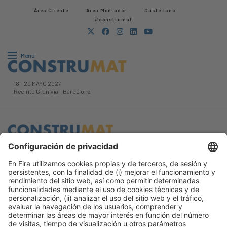
Área Cliente
Área Montador
Castellano
#construmat
Menú
18
-
20 MAYO 2027
Recinto Gran Via
-
Barcelona
Información general
Aviso legal
Política de privacidad
#construmat
Política de cookies
en las redes
sociales