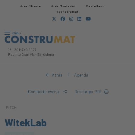
Área Cliente
Área Montador
Castellano
#construmat
Menú
18
-
20 MAYO 2027
Recinto Gran Via
-
Barcelona
|
Atrás
Agenda
Compartir evento
Descargar PDF
PITCH
WitekLab
CONSTRUMAT