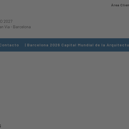
Área Clie
O 2027
an Via
-
Barcelona
Contacto
| Barcelona 2026 Capital Mundial de la Arquitectu
S