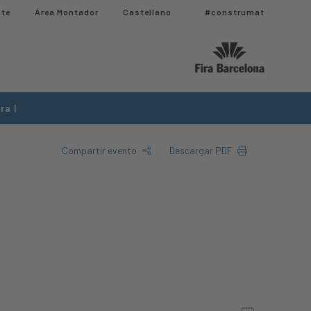
nte
Área Montador
Castellano
#construmat
ra |
Compartir evento
Descargar PDF