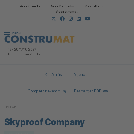
Área Cliente
Área Montador
Castellano
#construmat
Menú
18
-
20 MAYO 2027
Recinto Gran Via
-
Barcelona
|
Atrás
Agenda
Compartir evento
Descargar PDF
PITCH
Skyproof Company
CONSTRUMAT