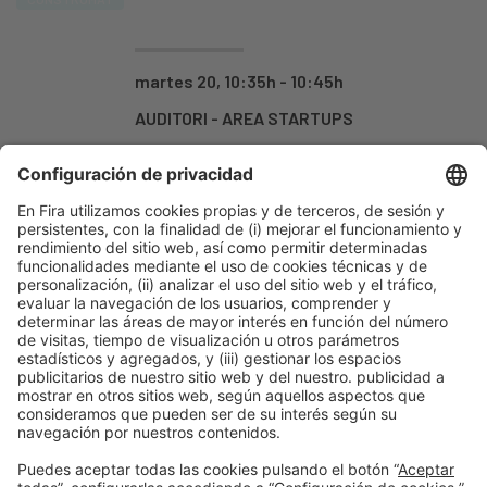
martes 20, 10:35h - 10:45h
AUDITORI - AREA STARTUPS
Abierto
-
Organizadores