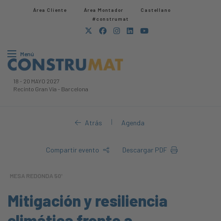
Área Cliente
Área Montador
Castellano
#construmat
Menú
18
-
20 MAYO 2027
Recinto Gran Via
-
Barcelona
|
Atrás
Agenda
Compartir evento
Descargar PDF
MESA REDONDA 50'
Mitigación y resiliencia
climática frente a