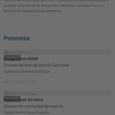
analizar las políticas de mitigación y resiliencia climática frente a
fenómenos meteorológicos extremos.
Ponentes
Diego Moxó Güell
SPEAKER
Director del Área de Gestión Territorial
Agència Catalana de l’Aigua
Barcelona, España
Rubén Ruiz Arriazu
SPEAKER
Director de continuidad de negocio
Agbar/Veolia Agua España