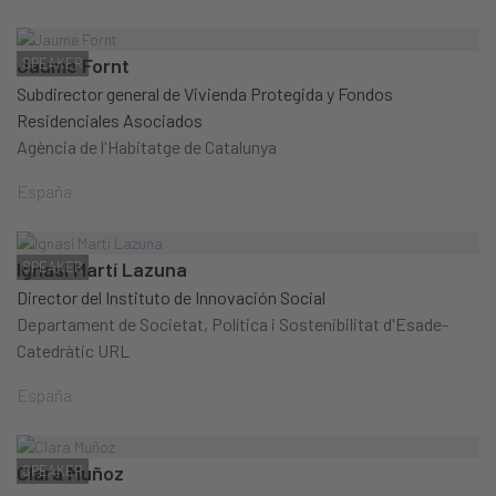
Jaume Fornt
SPEAKER
Subdirector general de Vivienda Protegida y Fondos
Residenciales Asociados
Agència de l'Habitatge de Catalunya
España
Ignasi Martí Lazuna
SPEAKER
Director del Instituto de Innovación Social
Departament de Societat, Política i Sostenibilitat d'Esade-
Catedràtic URL
España
Clara Muñoz
SPEAKER