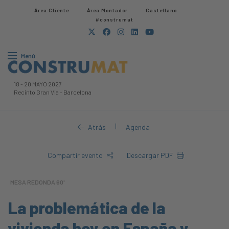
Área Cliente
Área Montador
Castellano
#construmat
Menú
18
-
20 MAYO 2027
Recinto Gran Via
-
Barcelona
|
Atrás
Agenda
Compartir evento
Descargar PDF
MESA REDONDA 60'
La problemática de la
vivienda hoy en España y