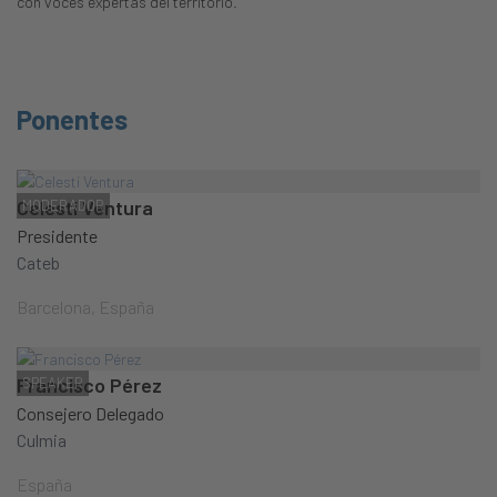
con voces expertas del territorio.
Ponentes
Celestí Ventura
MODERADOR
Presidente
Cateb
Barcelona, España
Francisco Pérez
SPEAKER
Consejero Delegado
Culmia
España