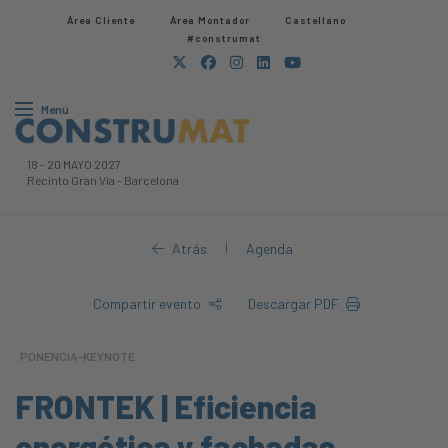
Área Cliente
Área Montador
Castellano
#construmat
Menú
18
-
20 MAYO 2027
Recinto Gran Via
-
Barcelona
|
Atrás
Agenda
Compartir evento
Descargar PDF
PONENCIA-KEYNOTE
FRONTEK | Eficiencia
energética y fachadas