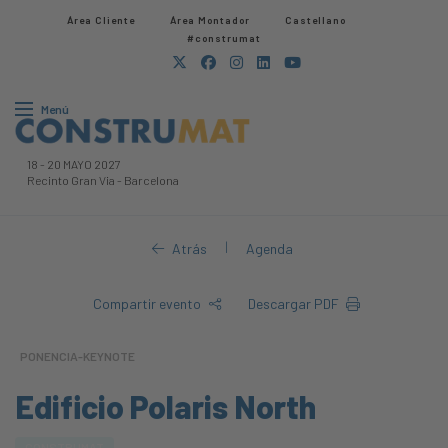
Área Cliente
Área Montador
Castellano
#construmat
Menú
18
-
20 MAYO 2027
Recinto Gran Via
-
Barcelona
|
Atrás
Agenda
Compartir evento
Descargar PDF
PONENCIA-KEYNOTE
Edificio Polaris North
CONSTRUMAT