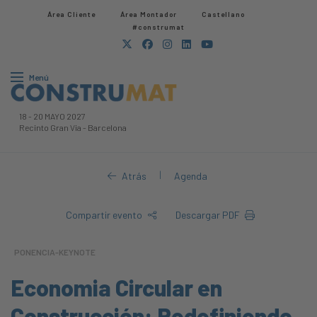
Área Cliente
Área Montador
Castellano
#construmat
Menú
18
-
20 MAYO 2027
Recinto Gran Via
-
Barcelona
|
Atrás
Agenda
Compartir evento
Descargar PDF
PONENCIA-KEYNOTE
Economia Circular en
Construcción: Redefiniendo