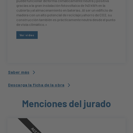
puede funcionar de forma climáticamente neutra y positiva
gracias a la gran instalación fotovoltaica de 140 kWh en la
cubierta y al almacenamiento en baterías. Al ser un edificio de
madera con un alto potencial de reciclaje y ahorro de CO2, su
construcción también es prácticamente neutra desde el punto
de vista climático.»
Ver vídeo
Saber más
Descarga la ficha de la obra
Menciones del jurado