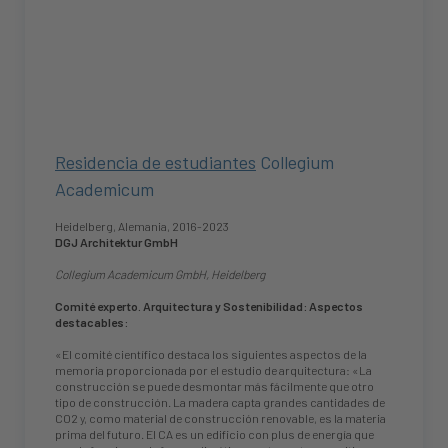
Residencia de estudiantes
Collegium
Academicum
Heidelberg, Alemania, 2016-2023
DGJ Architektur GmbH
Collegium Academicum GmbH, Heidelberg
Comité experto. Arquitectura y Sostenibilidad: Aspectos
destacables:
«El comité científico destaca los siguientes aspectos de la
memoria proporcionada por el estudio de arquitectura: «La
construcción se puede desmontar más fácilmente que otro
tipo de construcción. La madera capta grandes cantidades de
CO2 y, como material de construcción renovable, es la materia
prima del futuro. El CA es un edificio con plus de energía que