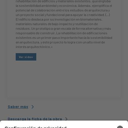
rehabilitación de edificios y materiales existentes, que engloba
la sostenibilidad ambiental y económica. Además, ejemplifica el
potencial de colaboración entre los estudios de arquitectura y
un proyecto social y fundacional para apoyar la creatividad. (...)
El edificio destaca por su investigación en biomateriales,
materiales naturales de bajo impacto y reutilización de
residuos. Un prototipo a gran escala de forma alternativa y más
responsable de construir. La rehabilitación de edificaciones
existentes es un primer paso importante hacia la sostenibilidad
en arquitectura, y este proyecto lo logra con un alto nivel de
interés arquitectónico.»
Ver vídeo
Saber más
Descarga la ficha de la obra