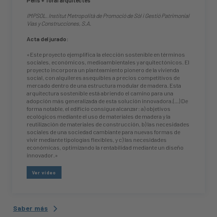
Peris + Toral arquitectes
IMPSOL. Institut Metropolità de Promoció de Sòl i Gestió Patrimonial
Vías y Construcciones, S.A.
Acta del jurado:
«Este proyecto ejemplifica la elección sostenible en términos
sociales, económicos, medioambientales y arquitectónicos. El
proyecto incorpora un planteamiento pionero de la vivienda
social, con alquileres asequibles a precios competitivos de
mercado dentro de una estructura modular de madera. Esta
arquitectura sostenible está abriendo el camino para una
adopción más generalizada de esta solución innovadora.(...) De
forma notable, el edificio consigue alcanzar: a) objetivos
ecológicos mediante el uso de materiales de madera y la
reutilización de materiales de construcción, b) las necesidades
sociales de una sociedad cambiante para nuevas formas de
vivir mediante tipologías flexibles, y c) las necesidades
económicas, optimizando la rentabilidad mediante un diseño
innovador.»
Ver vídeo
Saber más