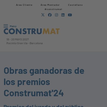
Área Cliente
Área Montador
Castellano
#construmat
Menú
18
-
20 MAYO 2027
Recinto Gran Via
-
Barcelona
Obras ganadoras de
los premios
Construmat'24
Premios del jurado y del público