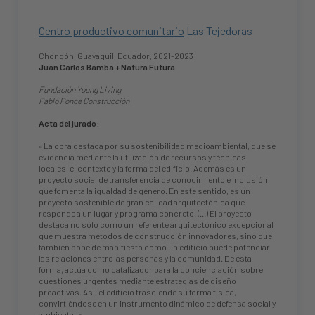
Centro productivo comunitario
Las Tejedoras
Chongón, Guayaquil, Ecuador, 2021-2023
Juan Carlos Bamba + Natura Futura
Fundación Young Living
Pablo Ponce Construcción
Acta del jurado:
«La obra destaca por su sostenibilidad medioambiental, que se
evidencia mediante la utilización de recursos y técnicas
locales, el contexto y la forma del edificio. Además es un
proyecto social de transferencia de conocimiento e inclusión
que fomenta la igualdad de género. En este sentido, es un
proyecto sostenible de gran calidad arquitectónica que
responde a un lugar y programa concreto. (...) El proyecto
destaca no sólo como un referente arquitectónico excepcional
que muestra métodos de construcción innovadores, sino que
también pone de manifiesto como un edificio puede potenciar
las relaciones entre las personas y la comunidad. De esta
forma, actúa como catalizador para la concienciación sobre
cuestiones urgentes mediante estrategias de diseño
proactivas. Así, el edificio trasciende su forma física,
convirtiéndose en un instrumento dinámico de defensa social y
ambiental.»