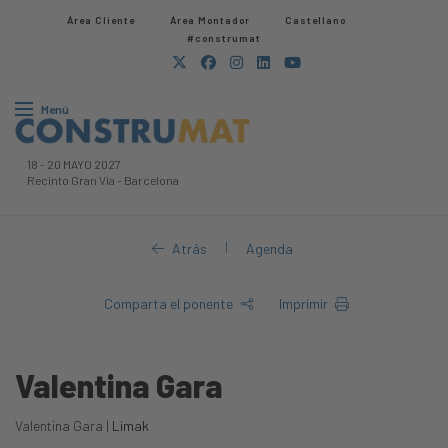
Área Cliente
Área Montador
Castellano
#construmat
Menú
18
-
20 MAYO 2027
Recinto Gran Via
-
Barcelona
|
Atrás
Agenda
Comparta el ponente
Imprimir
Valentina Gara
Valentina Gara |
Limak