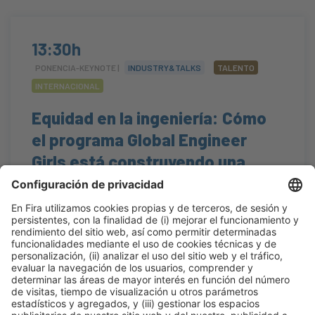
13:30h
PONENCIA-KEYNOTE |
INDUSTRY&TALKS
TALENTO
INTERNACIONAL
Equidad en la ingeniería: Cómo
el programa Global Engineer
Girls está construyendo una
industria más inclusiva
#internacional
,
#manodeobra
,
#talento
13:30h - 13:50h
Construmat Experience
Jue 22
Abierto