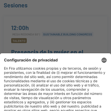
Sesiones
12:00h
MESA REDONDA 50' |
SUSTAINABLE BUILDING CONGRESS
TALENTO
Presencia de la mujer en el
sector promotor constructor
#manodeobra
,
#talento
12:00h - 12:40h
Auditorium
Jue 22
Abierto
Leer más