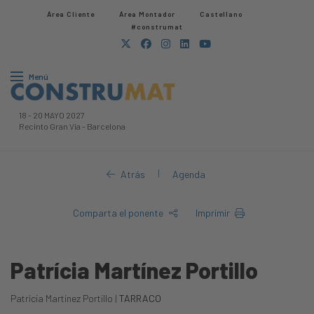
Área Cliente
Área Montador
Castellano
#construmat
Menú
18
-
20 MAYO 2027
Recinto Gran Via
-
Barcelona
|
Atrás
Agenda
Comparta el ponente
Imprimir
Patrícia Martínez Portillo
Patrícia Martínez Portillo |
TARRACO