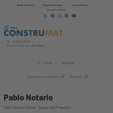
Área Cliente
Área Montador
Castellano
#construmat
Menú
18
-
20 MAYO 2027
Recinto Gran Via
-
Barcelona
|
Atrás
Agenda
Comparta el ponente
Imprimir
Pablo Notario
Pablo Notario |
Dtres - Casas con Propósito