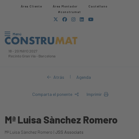
Área Cliente
Área Montador
Castellano
#construmat
Menú
18
-
20 MAYO 2027
Recinto Gran Via
-
Barcelona
|
Atrás
Agenda
Comparta el ponente
Imprimir
Mª Luisa Sànchez Romero
Mª Luisa Sànchez Romero |
JSS Associats