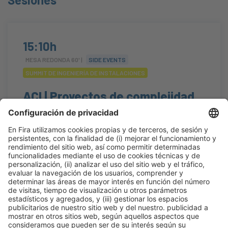
15:10h
MESA REDONDA 60' |
SIDE EVENTS
SUMMIT DE INGENIERÍA DE INSTALACIONES
ACI | Proyectos de complejidad
bajo un modelo colaborativo
#Construmat
15:10h - 16:10h
Construmat Experience
Mié 21
Abierto
Leer más