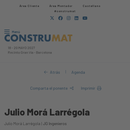
Área Cliente
Área Montador
Castellano
#construmat
Menú
18
-
20 MAYO 2027
Recinto Gran Via
-
Barcelona
|
Atrás
Agenda
Comparta el ponente
Imprimir
Julio Morá Larrégola
Julio Morá Larrégola |
JG Ingenieros