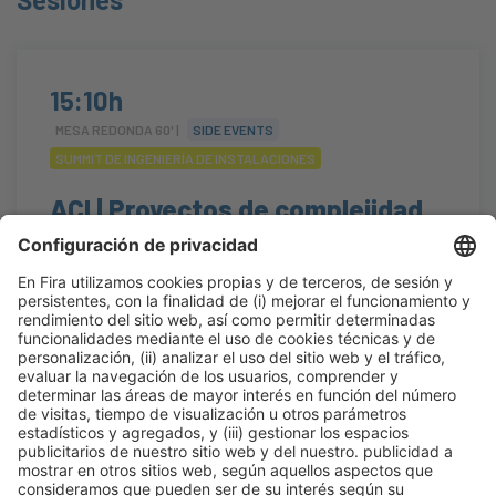
15:10h
MESA REDONDA 60' |
SIDE EVENTS
SUMMIT DE INGENIERÍA DE INSTALACIONES
ACI | Proyectos de complejidad
bajo un modelo colaborativo
#Construmat
15:10h - 16:10h
Construmat Experience
Mié 21
Abierto
Leer más