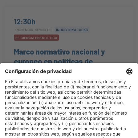
12:30h
PONENCIA-KEYNOTE |
INDUSTRY&TALKS
EFICIENCIA ENERGÉTICA
Marco normativo nacional y
europeo en políticas de
Rehabilitación Energética
#guía
,
#Normativa
,
#rehabilitaciónenergética
12:30h - 12:50h
Construmat Experience
Mar 20
Abierto
Leer más