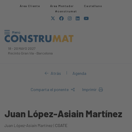
Área Cliente
Área Montador
Castellano
#construmat
Menú
18
-
20 MAYO 2027
Recinto Gran Via
-
Barcelona
|
Atrás
Agenda
Comparta el ponente
Imprimir
Juan López-Asiain Martínez
Juan López-Asiain Martínez |
CGATE