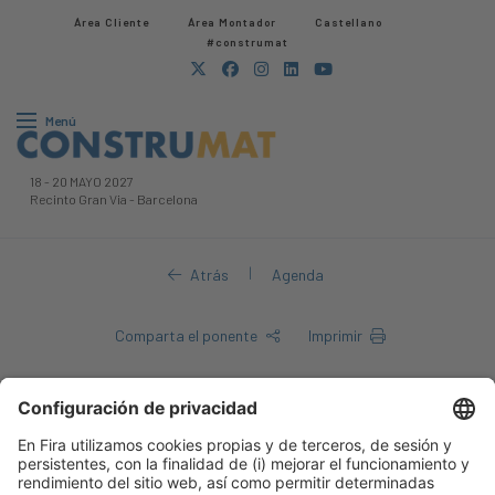
Área Cliente
Área Montador
Castellano
#construmat
Menú
18
-
20 MAYO 2027
Recinto Gran Via
-
Barcelona
|
Atrás
Agenda
Comparta el ponente
Imprimir
Carlos LujánCampano
Carlos LujánCampano