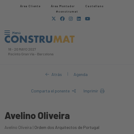
Área Cliente
Área Montador
Castellano
#construmat
Menú
18
-
20 MAYO 2027
Recinto Gran Via
-
Barcelona
|
Atrás
Agenda
Comparta el ponente
Imprimir
Avelino Oliveira
Avelino Oliveira |
Ordem dos Arquitectos de Portugal