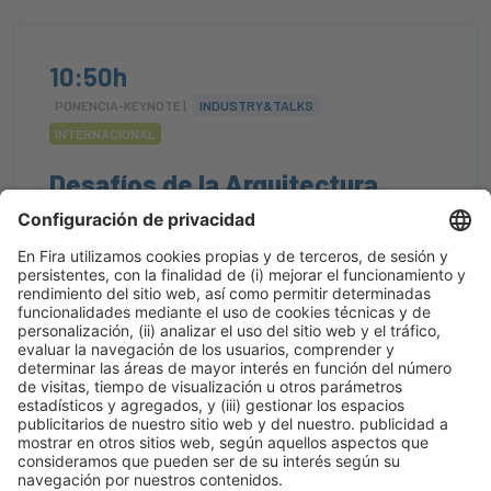
10:50h
PONENCIA-KEYNOTE |
INDUSTRY&TALKS
INTERNACIONAL
Desafíos de la Arquitectura
portuguesa
#internacional
10:50h - 11:10h
Construmat Experience
Mar 20
Abierto
Leer más