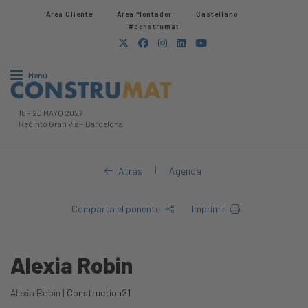
Área Cliente
Área Montador
Castellano
#construmat
Menú
18
-
20 MAYO 2027
Recinto Gran Via
-
Barcelona
|
Atrás
Agenda
Comparta el ponente
Imprimir
Alexia Robin
Alexia Robin |
Construction21