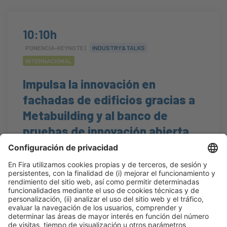
10:10h
PONENCIA-KEYNOTE |
INDUSTRY&TALKS
INTERNACIONAL
Impulsa la innovación en
fachadas de edificios gracias a
Metabuilding y al banco de
pruebas de innovación abierta
Metabuilding Labs
#internacional
10:10h - 10:30h
Construmat Experience
Mar 20
Abierto