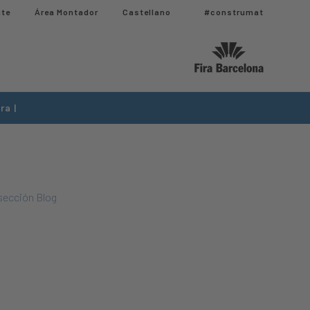
nte
Área Montador
Castellano
#construmat
ra |
 sección Blog