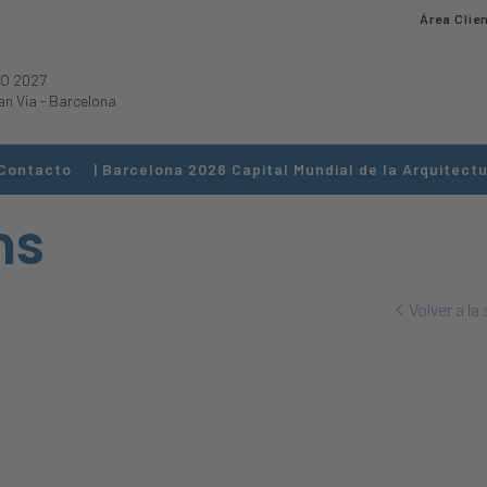
Área Clie
O 2027
an Via
-
Barcelona
Contacto
| Barcelona 2026 Capital Mundial de la Arquitectu
ns
Volver a la