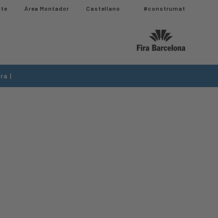
nte
Área Montador
Castellano
#construmat
ra |