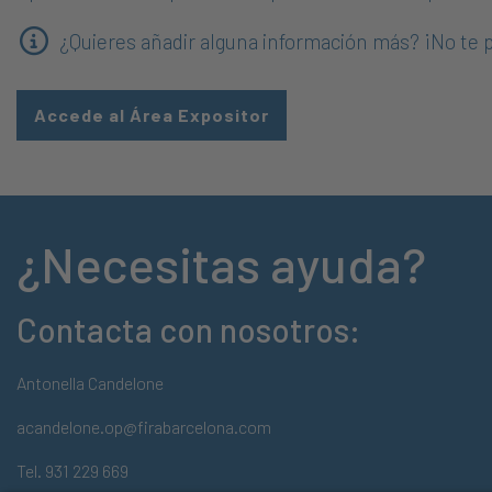
¿Quieres añadir alguna información más? ¡No te p
Accede al Área Expositor
¿Necesitas ayuda?
Contacta con nosotros:
Antonella Candelone
acandelone.op@firabarcelona.com
Tel. 931 229 669