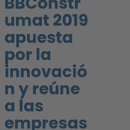
BBConstr
umat 2019
apuesta
por la
innovació
n y reúne
a las
empresas