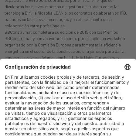
espacio (The BIM Spot), coordinado por el ITeC, en el que se
divulgarán los nuevos modelos de gestión del trabajo como la
tecnología BIM, la filosofía LEAN o los contratos colaborativos IPD,
basados en las nuevas tecnologías y en el incremento de la
colaboración entre profesionales.
BBConstrumat completará su edición de 2019 con los Premios
BBConstrumat y con actividades como, por ejemplo, un workshop
organizado por la Comisión Europea para fomentar la eficiencia
energética en el sector de la construcción, una jornada para dar a
conocer el proyecto ‘Women can build’ de la Unión Europea para
incrementar la presencia femenina, a través de la formación, en la
construcción o un Job Market Place organizado por Barcelona Activa
para profesionales en busca de empleo.
Barcelona, 3 de mayo de 2019
Contactos
Name: Edu Pérez Moya
Phone: 93 233 21 66
Email:
eperezm@firabarcelona.com
Company: