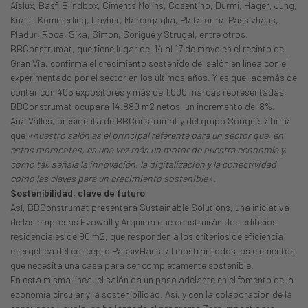
Aislux, Basf, Blindbox, Ciments Molins, Cosentino, Durmi, Hager, Jung,
Knauf, Kömmerling, Layher, Marcegaglia, Plataforma Passivhaus,
Pladur, Roca, Sika, Simon, Sorigué y Strugal, entre otros.
BBConstrumat, que tiene lugar del 14 al 17 de mayo en el recinto de
Gran Via, confirma el crecimiento sostenido del salón en línea con el
experimentado por el sector en los últimos años. Y es que, además de
contar con 405 expositores y más de 1.000 marcas representadas,
BBConstrumat ocupará 14.889 m2 netos, un incremento del 8%.
Ana Vallés, presidenta de BBConstrumat y del grupo Sorigué, afirma
que
«nuestro salón es el principal referente para un sector que, en
estos momentos, es una vez más un motor de nuestra economía y,
como tal, señala la innovación, la digitalización y la conectividad
como las claves para un crecimiento sostenible».
Sostenibilidad, clave de futuro
Así, BBConstrumat presentará Sustainable Solutions, una iniciativa
de las empresas Evowall y Arquima que construirán dos edificios
residenciales de 90 m2, que responden a los criterios de eficiencia
energética del concepto PassivHaus, al mostrar todos los elementos
que necesita una casa para ser completamente sostenible.
En esta misma línea, el salón da un paso adelante en el fomento de la
economía circular y la sostenibilidad. Así, y con la colaboración de la