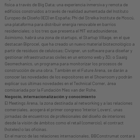
física a través de Big Data; una experiencia inmersiva y remota de
edificios construidos a través de realidad aumentada del Instituto
Europeo de Diseño (IED) en España; Phi del Strelka Institute de Moscú,
una plataforma para distribuir energía renovable en barrios
residenciales; o los tres que presenta el MIT estadounidense.
Asimismo, habrá una zona de startups, el Startup Village, en el que
destacan Biprocel, que ha creado un nuevo material biotecnológico a
partir de residuos de celulosas; Civigner, un software para diseñar y
gestionar infraestructuras civiles en un entorno web y 3D; o Saalg
Geomechanics, un programa para monitorizar los procesos de
construcción de una obra. También en el Future Arena, se darán a
conocer las novedades de los expositores en el Showroom y podrán
explicar sus últimas novedades en el Technical Corner, área
comisariada por la Fundación Mies van der Rohe.
Negocio, internacionalización y conocimiento
El Meetings Arena, la zona destinada al networking y a las relaciones
comerciales, acogerá el primer congreso ‘Interior Lovers’, unas
jornadas de encuentros de profesionales del diseño de interiores
desde la visión de ámbitos como el retail (comercio), el contract
(hoteles) o las oficinas.
En el marco de las relaciones internacionales, BBConstrumat contará