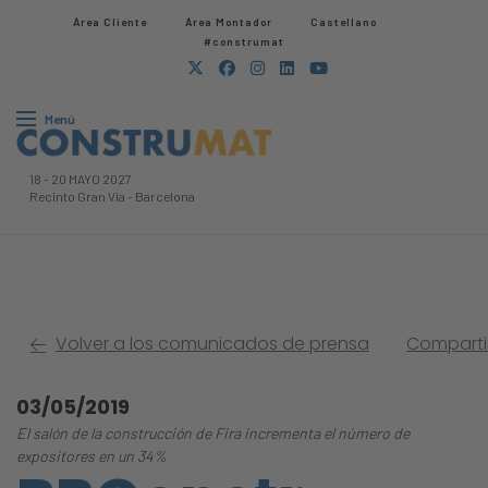
Área Cliente
Área Montador
Castellano
#construmat
Menú
18
-
20 MAYO 2027
Recinto Gran Via
-
Barcelona
Volver a los comunicados de prensa
Compartir
03/05/2019
El salón de la construcción de Fira incrementa el número de
expositores en un 34%