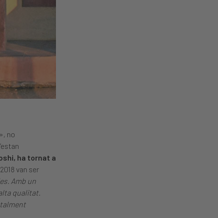
», no
s’estan
oshi, ha tornat a
 2018 van ser
ies. Amb un
lta qualitat.
otalment