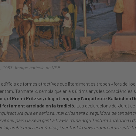
a), 1983. Imatge cortesia de VSF.
 edificis de formes atractives que literalment es troben «fora de lloc
 l’entorn. Tanmateix, sembla que en els últims anys les consciències 
ura,
el Premi Pritzker, elegint enguany l’arquitecte Balkrishna D
i fortament arrelada en la tradició
. Les declaracions del Jurat de
rquitectura que és seriosa, mai cridanera o seguidora de tendènc
al seu país i la seva gent a través d’una arquitectura autèntica i d’a
al, ambiental i econòmica, i per tant la seva arquitectura està t