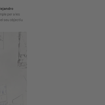
lejandro
mple per a les
el seu objectiu