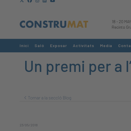
18
-
20 MAY
Recinto Gr
Inici
Saló
Exposar
Activitats
Media
Conta
Un premi per a l
Tornar a la secció Blog
23/05/2018