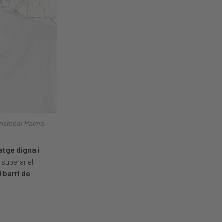
ristobal Palma.
atge digna i
 superar el
 barri de