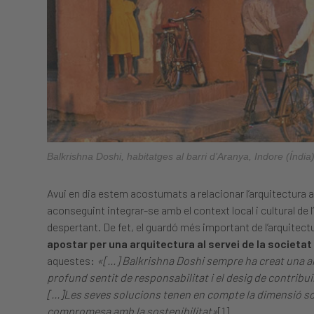
Balkrishna Doshi, habitatges al barri d’Aranya, Indore (Índi
Avui en dia estem acostumats a relacionar l’arquitectura a
aconseguint integrar-se amb el context local i cultural de
despertant. De fet, el guardó més important de l’arquitect
apostar per una arquitectura al servei de la societat 
aquestes:
«[…] Balkrishna Doshi sempre ha creat una a
profund sentit de responsabilitat i el desig de contribuir 
[…]Les seves solucions tenen en compte la dimensió soci
compromesa amb la sostenibilitat»
[1].