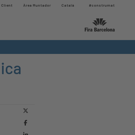
 Client
Àrea Muntador​
Català
#construmat
tica