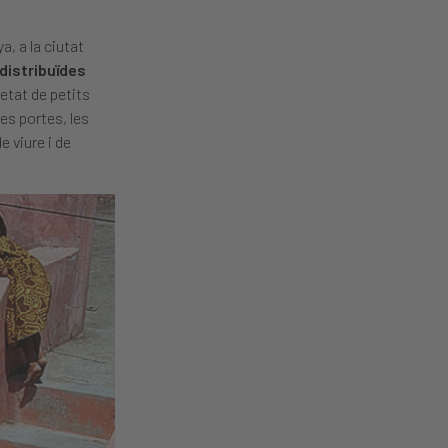
ya, a la ciutat
distribuïdes
ietat de petits
les portes, les
e viure i de