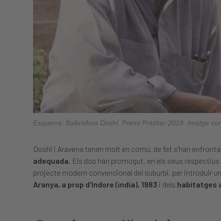
Esquerra: Balkrishna Doshi, Premi Pritzker 2018. Imatge cor
Doshi i Aravena tenen molt en comú, de fet s’han enfronta
adequada
. Els dos han promogut, en els seus respectius 
projecte modern convencional del suburbi, per introduir un
Aranya, a prop d’Indore (índia), 1983
i dels
habitatges a