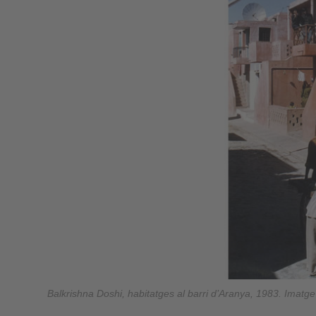
Balkrishna Doshi, habitatges al barri d’Aranya, 1983. Imatge