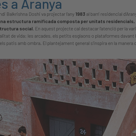
es a Aranya
indi Balkrishna Doshi va projectar l’any
1983
al barri residencial d’Aran
una estructura ramificada composta per unitats residencials, 
structura social
. En aquest projecte cal destacar l’atenció per la var
alitat de vida: les arcades, els petits esglaons o plataformes davant 
 els patis amb ombra. El plantejament general s’inspira en la manera d