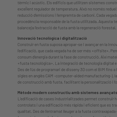
tèrmic i acústic. Els edificis que utilitzen sistemes cons
excel·lent regulador de temperatura. Això no només reduei
reducció d’emissions i l’empremta de carboni. Cada vegad
procedència responsable de la fusta utilitzada. Aquesta t
balanceja l’extracció de fusta amb la regeneració forestal.
Innovació tecnològica i digitalització
Construir en fusta suposa apropar-se i avançar en la inno
l’edificació, que cada vegada ha de ser més «offsite». Per
consum d’energia durant la fase de construcció. Així matei
«fusta tecnològica». La integració de tecnologia digital en
Des de l’ús de programari de disseny 3D com el BIM fins a
sigles en anglès CAM -computer-aided manufacturing-), la
de construcció amb fusta, facilitant la personalització i l
Mètode modern constructiu amb sistemes avançat
L’edificació de cases industrialitzades permet construir
controlats i una edificació més ràpida i eficient que es tr
qualitat. Des de l’entramat lleuger a la fusta contraxapad