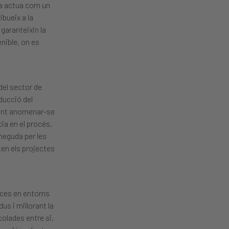
sta actua com un
bueix a la
garanteixin la
nible, on es
del sector de
ducció del
ovint anomenar-se
ia en el procés.
neguda per les
en els projectes
eces en entorns
us i millorant la
colades entre si,