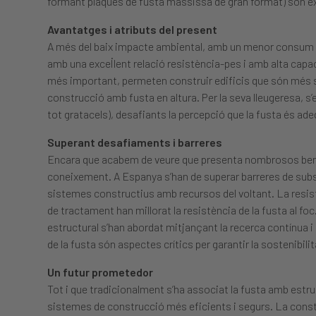
formant plaques de fusta massissa de gran format) són e
Avantatges i atributs del present
A més del baix impacte ambiental, amb un menor consum d’
amb una excel·lent relació resistència-pes i amb alta capa
més important, permeten construir edificis que són més sa
construcció amb fusta en altura. Per la seva lleugeresa, s’
tot gratacels), desafiants la percepció que la fusta és 
Superant desafiaments i barreres
Encara que acabem de veure que presenta nombrosos benefic
coneixement. A Espanya s’han de superar barreres de subsid
sistemes constructius amb recursos del voltant. La resis
de tractament han millorat la resistència de la fusta al foc
estructural s’han abordat mitjançant la recerca contínua i
de la fusta són aspectes crítics per garantir la sostenibili
Un futur prometedor
Tot i que tradicionalment s’ha associat la fusta amb est
sistemes de construcció més eficients i segurs. La const