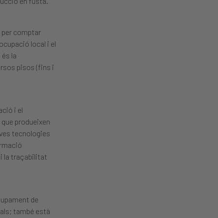
ucció en fusta.
a per comptar
cupació local i el
 és la
rsos pisos (fins i
ció i el
s que produeixen
oves tecnologies
formació
la traçabilitat
olupament de
ials; també està