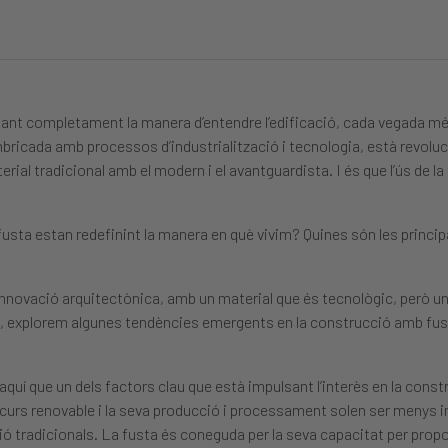
mant completament la manera d’entendre l’edificació, cada vegada m
bricada amb processos d’industrialització i tecnologia, està revoluc
l tradicional amb el modern i el avantguardista. I és que l’ús de la 
sta estan redefinint la manera en què vivim? Quines són les princi
innovació arquitectònica, amb un material que és tecnològic, però u
-ho, explorem algunes tendències emergents en la construcció amb fus
. D’aquí que un dels factors clau que està impulsant l’interès en la cons
ecurs renovable i la seva producció i processament solen ser menys 
 tradicionals. La fusta és coneguda per la seva capacitat per propo