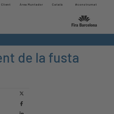
 Client
Àrea Muntador​
Català
#construmat
nt de la fusta