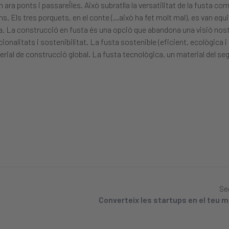
ra ponts i passarel·les. Això subratlla la versatilitat de la fusta co
ns. Els tres porquets, en el conte (…això ha fet molt mal), es van equ
usta. La construcció en fusta és una opció que abandona una visió nos
ionalitats i sostenibilitat. La fusta sostenible (eficient, ecològica i 
terial de construcció global. La fusta tecnològica, un material del seg
Se
Converteix les startups en el teu m