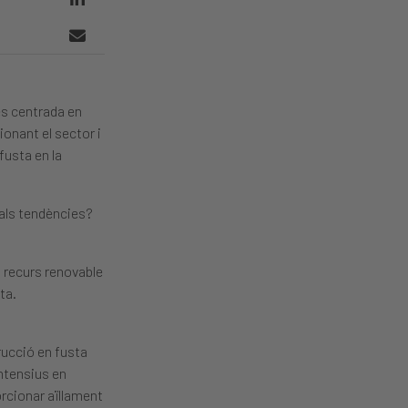
és centrada en
ionant el sector i
fusta en la
pals tendències?
n recurs renovable
ta.
trucció en fusta
intensius en
rcionar aïllament