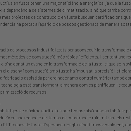
tructius en fusta tenen una major eficiència energètica, ja que la fu
x la dependència de sistemes de climatització, sinó que també contri
a més projectes de construcció en fusta busquen certificacions que 
endència ha portat a l’aparició de boscos gestionats de manera soste
vació de processos industrialitzats per aconseguir la transformació 
met mètodes de construcció més ràpids i eficients, i per tant una re
x, s’ha donat un avanç en la transformació de la fusta, el que sol s
 el disseny i construcció amb fusta ha impulsat la precisió i eficiènc
 la fabricació assistida per ordinador amb control numèric (també co
 tecnologia està transformant la manera com es planifiquen i execut
’optimització de recursos.
s
 habitatges de màxima qualitat en poc temps; això suposa fabricar p
adueix en una reducció del temps de construcció minimitzant els resid
a o CLT (capes de fusta disposades longitudinal i transversalment, en