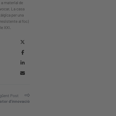
m a material de
ivocar. La casa
tàlgica per una
resistente al foc)
le XXI.
güent Post
otor d’innovació