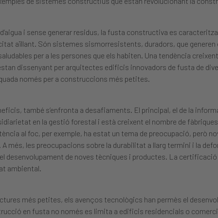
xemples de sistemes constructius que estan revolucionant la constr
aigua i sense generar residus, la fusta constructiva es caracteritz
citat aïllant. Són sistemes sismorresistents, duradors, que generen o
ludables per a les persones que els habiten. Una tendència creixent
estan dissenyant per arquitectes edificis innovadors de fusta de dive
adequada només per a construccions més petites.
is, també s’enfronta a desafiaments. El principal, el de la informa
iarietat en la gestió forestal i està creixent el nombre de fàbrique
tència al foc, per exemple, ha estat un tema de preocupació, però n
. A més, les preocupacions sobre la durabilitat a llarg termini i la de
 el desenvolupament de noves tècniques i productes. La certificació i 
tat ambiental.
ructures més petites, els avenços tecnològics han permès el desenv
rucció en fusta no només es limita a edificis residencials o comerc