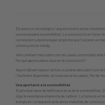
Els avenços tecnològics i arquitectònics estan transfor
una necessària sostenibilitat. La construcció en fusta, im
començant a desenvolupar projectes que fusionen un materia
construcció és trendy.
Vols conèixer més sobre com les cases construïdes amb fu
Per què aporta valors nous en la construcció?
Aquí et deixem aquest article on podràs descobrir com la 
i fàcilment disponible, es troba ara al teu abast. Per fer
Una aportació a la sostenibilitat
El principal repte de l’edificació és el de la sostenibilitat
sigui la seva baixa empremta de carboni. La fusta és un r
energia en comparació amb altres materials de construcció