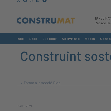
18
-
20 MAY
Recinto Gr
Inici
Saló
Exposar
Activitats
Media
Conta
Construint sost
Tornar a la secció Blog
05/03/2024