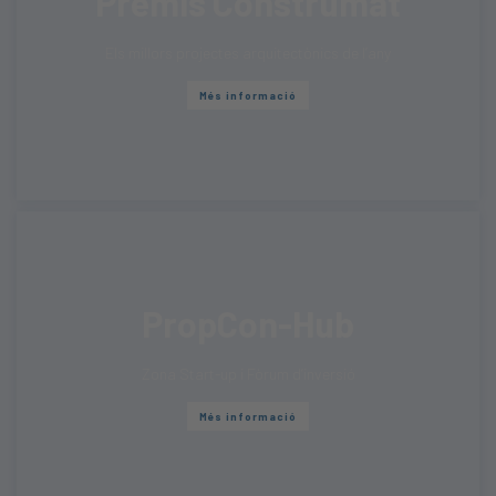
Premis Construmat
Els millors projectes arquitectònics de l’any
Més informació
PropCon-Hub
Zona Start-up i Fòrum d’inversió
Més informació