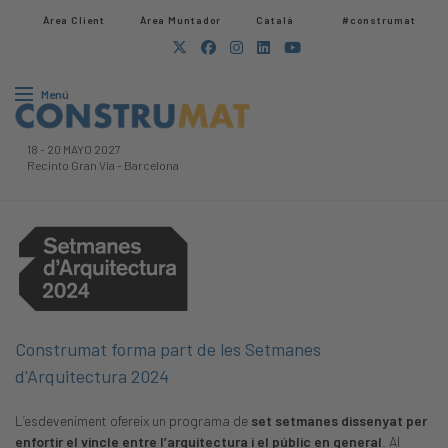
Àrea Client
Àrea Muntador​
Català
#construmat
Menú
18
-
20 MAYO 2027
Recinto Gran Via
-
Barcelona
Construmat forma part de les Setmanes
d'Arquitectura 2024
L’esdeveniment ofereix un programa de
set setmanes dissenyat per
enfortir el vincle entre l’arquitectura i el públic en general
. Al