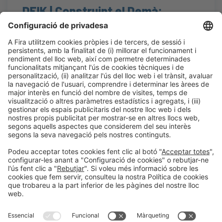
DEIK | Construint el Demà:
Digitalització en la Consultoria
Tècnica i la Construcció
#Construmat
16:15h - 17:00h
CC1.1
Obert
Dt 20
LLegir més
Informació general
Avís legal