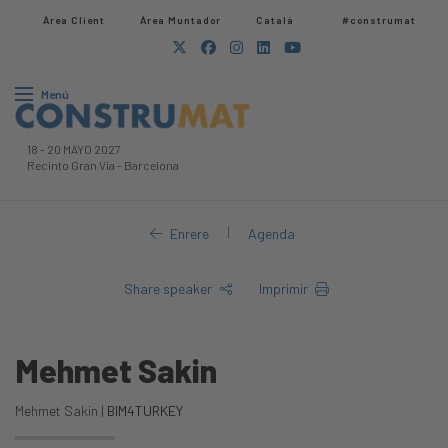
Àrea Client
Àrea Muntador​
Català
#construmat
Menú
18
-
20 MAYO 2027
Recinto Gran Via
-
Barcelona
|
Enrere
Agenda
Share speaker
Imprimir
Mehmet Sakin
Mehmet Sakin |
BIM4TURKEY