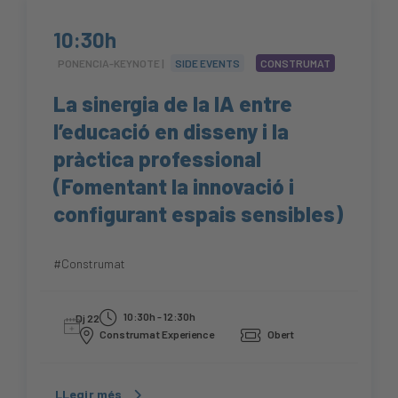
10:30h
PONENCIA-KEYNOTE |
SIDE EVENTS
CONSTRUMAT
La sinergia de la IA entre
l’educació en disseny i la
pràctica professional
(Fomentant la innovació i
configurant espais sensibles)
#Construmat
10:30h - 12:30h
Dj 22
Construmat Experience
Obert
LLegir més