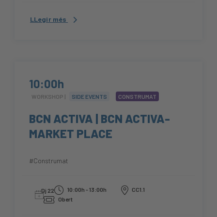
LLegir més
10:00h
WORKSHOP |
SIDE EVENTS
CONSTRUMAT
BCN ACTIVA | BCN ACTIVA-
MARKET PLACE
#Construmat
10:00h - 13:00h
CC1.1
Dj 22
Obert