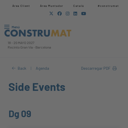
Àrea Client
Àrea Muntador​
Català
#construmat
Menú
18
-
20 MAYO 2027
Recinto Gran Via
-
Barcelona
Back
Agenda
|
Descarregar PDF
Side Events
Dg 09