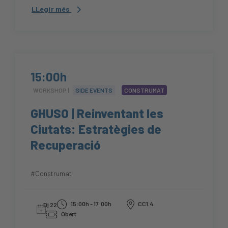
LLegir més
15:00h
WORKSHOP |
SIDE EVENTS
CONSTRUMAT
GHUSO | Reinventant les
Ciutats: Estratègies de
Recuperació
#Construmat
15:00h - 17:00h
CC1.4
Dj 22
Obert