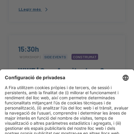
LLegir més
15:30h
WORKSHOP |
SIDE EVENTS
CONSTRUMAT
WWF | Curs Arquitectura &
Artesania
#Construmat
15:30h - 18:00h
CC1.3
Dj 22
Obert