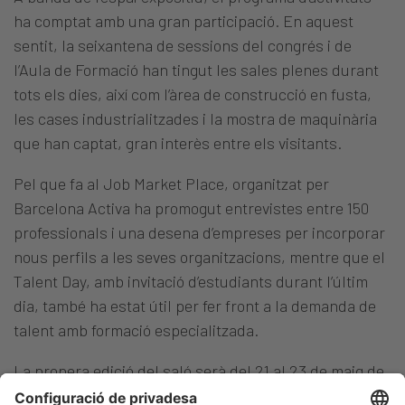
ha comptat amb una gran participació. En aquest
sentit, la seixantena de sessions del congrés i de
l’Aula de Formació han tingut les sales plenes durant
tots els dies, així com l’àrea de construcció en fusta,
les cases industrialitzades i la mostra de maquinària
que han captat, gran interès entre els visitants.
Pel que fa al Job Market Place, organitzat per
Barcelona Activa ha promogut entrevistes entre 150
professionals i una desena d’empreses per incorporar
nous perfils a les seves organitzacions, mentre que el
Talent Day, amb invitació d’estudiants durant l’últim
dia, també ha estat útil per fer front a la demanda de
talent amb formació especialitzada.
La propera edició del saló serà del 21 al 23 de maig de
2024 al recinte de Gran Via de Fira de Barcelona.