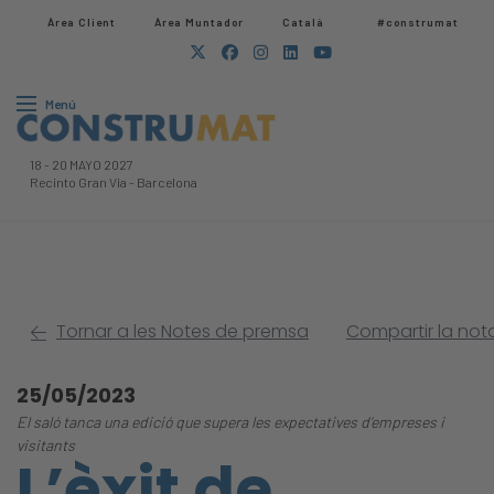
Àrea Client
Àrea Muntador​
Català
#construmat
Menú
18
-
20 MAYO 2027
Recinto Gran Via
-
Barcelona
Tornar a les Notes de premsa
Compartir la no
25/05/2023
El saló tanca una edició que supera les expectatives d’empreses i
visitants
L’èxit de