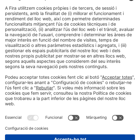
Barcelona, 25 de maig de 2023
Albert Sas Gimeno
932332378
asas@firabarcelona.com
Informació general
Avís legal
#construmat
Política de privacitat
a les xarxes socials
Política de cookies