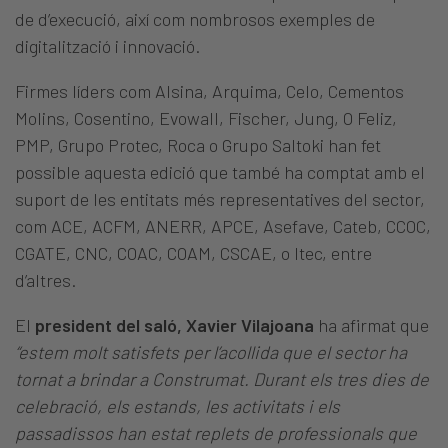
de d’execució, així com nombrosos exemples de
digitalització i innovació.
Firmes líders com Alsina, Arquima, Celo, Cementos
Molins, Cosentino, Evowall, Fischer, Jung, O Feliz,
PMP, Grupo Protec, Roca o Grupo Saltoki han fet
possible aquesta edició que també ha comptat amb el
suport de les entitats més representatives del sector,
com ACE, ACFM, ANERR, APCE, Asefave, Cateb, CCOC,
CGATE, CNC, COAC, COAM, CSCAE, o Itec, entre
d’altres.
El
president del saló, Xavier Vilajoana
ha afirmat que
“estem molt satisfets per l’acollida que el sector ha
tornat a brindar a Construmat. Durant els tres dies de
celebració, els estands, les activitats i els
passadissos han estat replets de professionals que