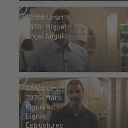
Construmat
2025: Miguel
Ángel Angulo
Construmat
2025: Marc
Figueras,
Lignia
Estructures