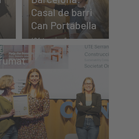
Casal de barri
Can Portabella
42 fotos
rumat