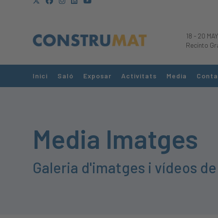
18
-
20 MAY
Recinto Gr
Inici
Saló
Exposar
Activitats
Media
Conta
Media Imatges
Galeria d'imatges i vídeos de