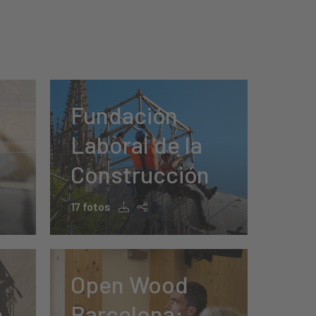
Fundación
Laboral de la
Construcción
17 fotos
Open Wood
a
Barcelona: