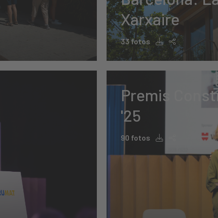
Xarxaire
33 fotos
Premis Const
'25
90 fotos