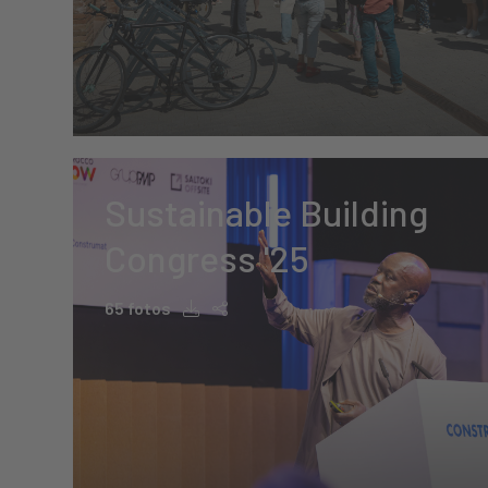
Sustainable Building
Congress '25
65 fotos