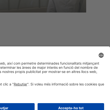
#construmat
a les xarxes socials
¿Aún no nos sigues en
Instagram?
Síguenos