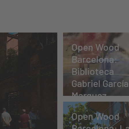
Open Wood
Barcelona:
Biblioteca
Gabriel García
Marquez​
34 fotos
Open Wood
Barcelona: L