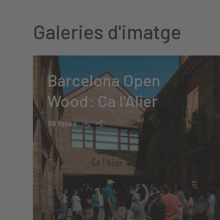
Galeries d'imatge
Barcelona Open
Wood: Ca l'Alier
38 fotos