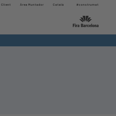
 Client
Àrea Muntador​
Català
#construmat