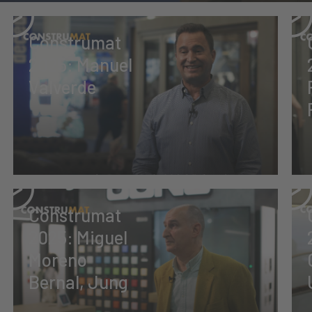
Construmat
2025: Manuel
Valverde
Construmat
2025: Miguel
Moreno
Bernal, Jung