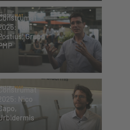
Construmat
2025: Toni
Postius, Grupo
PMP
Construmat
2025: Nico
Capo,
Urbidermis